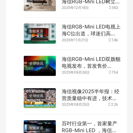
海信RGB-Mini LED树立高
端市场新标杆
2025年12月18日
562
海信RGB-Mini LED电视上
智能家居
海C位出道，球迷们高
呼“观赛装备卷起来”！
2025年11月21日
1.8k
海信RGB-Mini LED双旗舰
全球快讯
电视发布，首发售价
15999元起
2025年09月26日
754
海信视像2025半年报：经
全球快讯
营质量稳中有进，技术突
破为长期增长蓄势
2025年08月25日
2.2k
百吋行业第一，首家量产
智能家居
RGB-Mini LED ，海信电