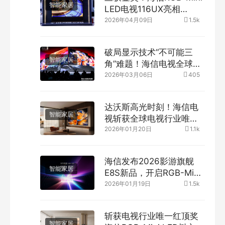
智能家居
LED电视116UX亮相
CITE2026获评“创新金奖”
2026年04月09日
1.5k
破局显示技术“不可能三
智能家居
角”难题！海信电视全球首
创玲珑真彩背光技术
2026年03月06日
405
达沃斯高光时刻！海信电
智能家居
视斩获全球电视行业唯
一“灯塔工厂”奖杯
2026年01月20日
1.1k
海信发布2026影游旗舰
智能家居
E8S新品，开启RGB-Mini
LED换代风暴
2026年01月19日
1.5k
斩获电视行业唯一红顶奖
智能家居