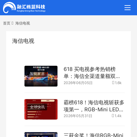
首页
海信电视
海信电视
618 买电视参考热销榜
智能家居
单：海信全渠道量额双
冠，RGB-Mini LED 成换
2026年06月05日
1.6k
代首选
霸榜618！海信电视斩获多
全球快讯
项第一，RGB-Mini LED普
及风暴来袭
2026年05月31日
1.4k
三获金奖！海信RGB-Mini