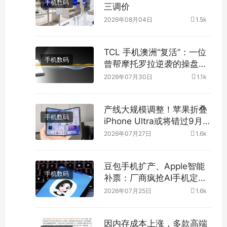
手机数码
三调价
2026年08月04日
1.5k
TCL 手机澳洲“复活”：一位
手机数码
曾帮摩托罗拉逆袭的操盘手
来了
2026年07月30日
1.1k
产线大规模调整！苹果折叠
手机数码
iPhone Ultra或将错过9月新
品发布会
2026年07月27日
1.6k
豆包手机扩产、Apple智能
手机数码
补票：厂商疯抢AI手机定义
权
2026年07月25日
1.6k
因内存成本上涨，多款高端