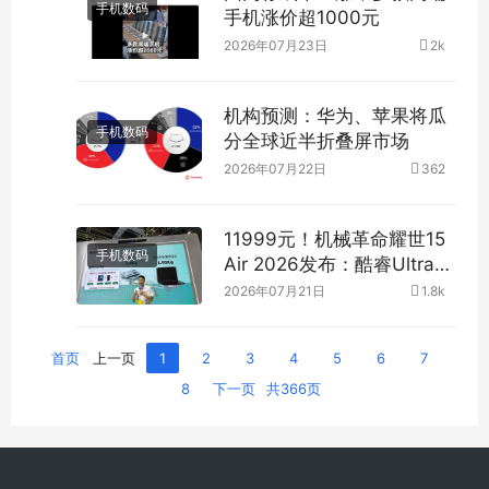
手机数码
手机涨价超1000元
2026年07月23日
2k
机构预测：华为、苹果将瓜
手机数码
分全球近半折叠屏市场
2026年07月22日
362
11999元！机械革命耀世15
手机数码
Air 2026发布：酷睿Ultra
300+RTX 5060
2026年07月21日
1.8k
首页
上一页
1
2
3
4
5
6
7
8
下一页
共366页