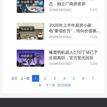
智能家居
态，独立厂商拼差异
2026年08月06日
277
2026年上半年厨房小家
智能家居
电“量缩价升”，转向价值驱
动
2026年08月06日
1.2k
曝鹿明机器人CTO丁琰已于
智能家居
近期离职，官方暂无回应
2026年08月06日
355
首页
上一页
1
2
3
4
5
6
7
8
下一页
共1230页