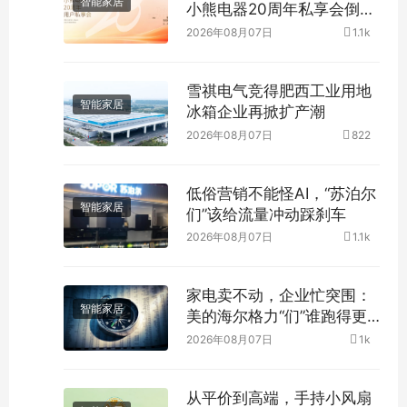
智能家居
小熊电器20周年私享会倒计
时
2026年08月07日
1.1k
雪祺电气竞得肥西工业用地
智能家居
冰箱企业再掀扩产潮
2026年08月07日
822
低俗营销不能怪AI，“苏泊尔
智能家居
们”该给流量冲动踩刹车
2026年08月07日
1.1k
家电卖不动，企业忙突围：
智能家居
美的海尔格力“们”谁跑得更
远？
2026年08月07日
1k
从平价到高端，手持小风扇