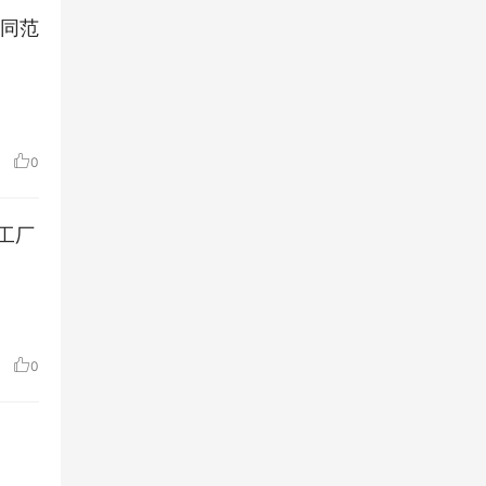
协同范
0
工厂
0