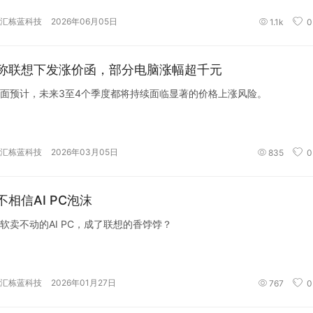
汇栋蓝科技
2026年06月05日
1.1k
0
称联想下发涨价函，部分电脑涨幅超千元
面预计，未来3至4个季度都将持续面临显著的价格上涨风险。
汇栋蓝科技
2026年03月05日
835
0
不相信AI PC泡沫
软卖不动的AI PC，成了联想的香饽饽？
汇栋蓝科技
2026年01月27日
767
0