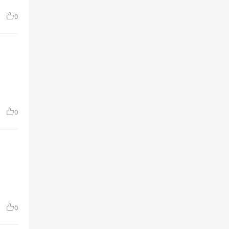
0
0
0