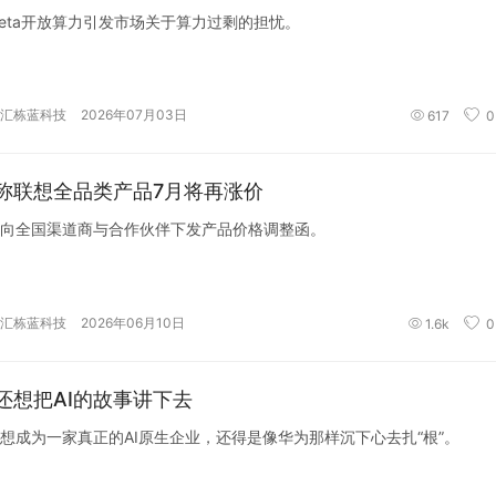
eta开放算力引发市场关于算力过剩的担忧。
汇栋蓝科技
2026年07月03日
617
0
称联想全品类产品7月将再涨价
向全国渠道商与合作伙伴下发产品价格调整函。
汇栋蓝科技
2026年06月10日
1.6k
0
还想把AI的故事讲下去
想成为一家真正的AI原生企业，还得是像华为那样沉下心去扎“根”。