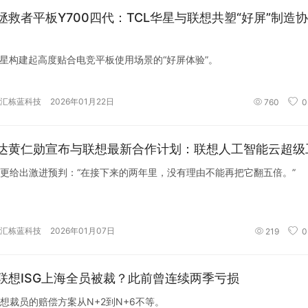
拯救者平板Y700四代：TCL华星与联想共塑“好屏”制造
华星构建起高度贴合电竞平板使用场景的“好屏体验”。
汇栋蓝科技
2026年01月22日
760
0
达黄仁勋宣布与联想最新合作计划：联想人工智能云超级
更给出激进预判：“在接下来的两年里，没有理由不能再把它翻五倍。”
汇栋蓝科技
2026年01月07日
219
0
联想ISG上海全员被裁？此前曾连续两季亏损
想裁员的赔偿方案从N+2到N+6不等。