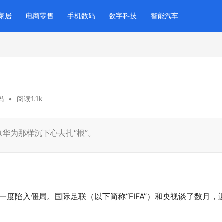
家居
电商零售
手机数码
数字科技
智能汽车
码
•
阅读1.1k
华为那样沉下心去扎“根”。
一度陷入僵局。国际足联（以下简称“FIFA”）和央视谈了数月，