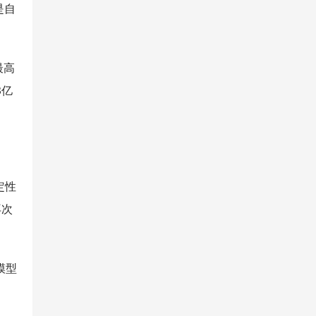
是自
最高
3亿
定性
再次
模型