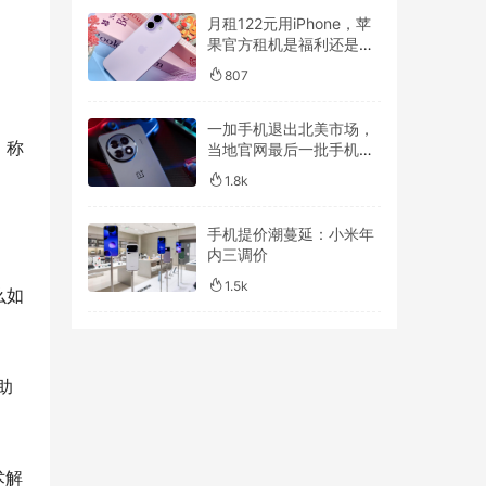
月租122元用iPhone，苹
果官方租机是福利还是套
路？
807
一加手机退出北美市场，
，称
当地官网最后一批手机售
罄
1.8k
手机提价潮蔓延：小米年
内三调价
1.5k
么如
助
术解