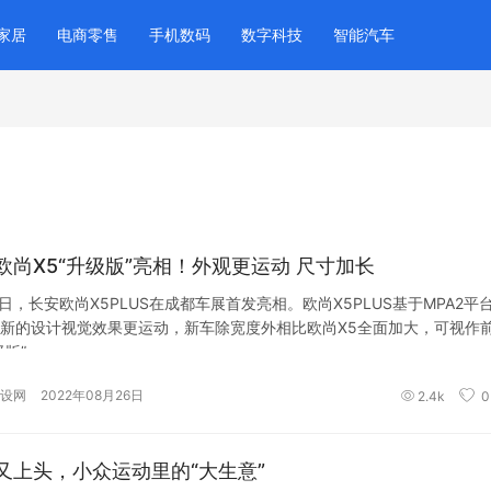
家居
电商零售
手机数码
数字科技
智能汽车
欧尚X5“升级版”亮相！外观更运动 尺寸加长
6日，长安欧尚X5PLUS在成都车展首发亮相。欧尚X5PLUS基于MPA2平
新的设计视觉效果更运动，新车除宽度外相比欧尚X5全面加大，可视作
级版”
设网
2022年08月26日
2.4k
0
又上头，小众运动里的“大生意”