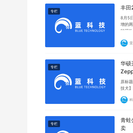
丰田2
专栏
8月5
增的两
较现款
亚
华硕
专栏
Zepp
原标题
技犬】
科
青蛙
专栏
卖