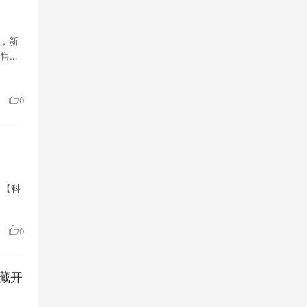
市，新
版售价
0
 【科
0
藏开