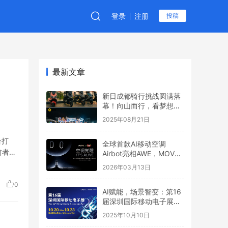
登录
注册
投稿
最新文章
新日成都骑行挑战圆满落
幕！向山而行，看梦想6
全地形制霸之路
2025年08月21日
台打
全球首款AI移动空调
前者
Airbot亮相AWE，MOVA
引领行业新叙事
2026年03月13日
0
AI赋能，场景智变：第16
届深圳国际移动电子展引
领场景化消费新浪潮
2025年10月10日