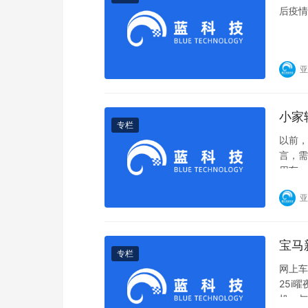
后疫情
亚
小家
专栏
以前，
言，需
用车
亚
宝马
专栏
网上车
25i
机，与