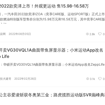
022款奕泽上市！外观更运动 售15.98-16.58万
日，一汽丰田2022款奕泽IZOA（奕享CARE版、运动SPORT版）正式上
款燃油特别版车型售价分别为15.98万元和16.58万元，其中奕享CARE
入门
设网
2022年08月05日
2.8k
0
开卖VG30VQL1A曲面带鱼屏显示器；小米运动App改名
 Life
：华硕开卖VG30VQL1A曲面带鱼屏显示器；小米运动App改名ZeppLife
技犬建哥
2022年02月26日
3.1k
0
公主谷爱凌斩获冬奥第三金；路虎揽胜运动版SVR巅峰典