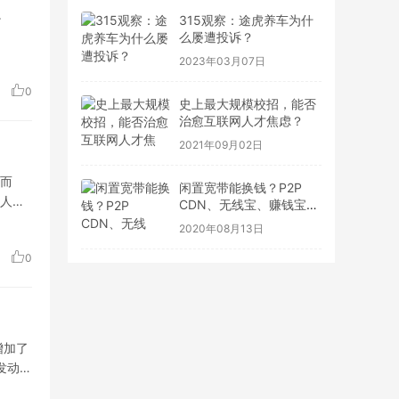
。
315观察：途虎养车为什
么屡遭投诉？
2023年03月07日
0
史上最大规模校招，能否
治愈互联网人才焦虑？
2021年09月02日
而
闲置宽带能换钱？P2P
人的
CDN、无线宝、赚钱宝到
底靠不靠谱
2020年08月13日
0
增加了
发动