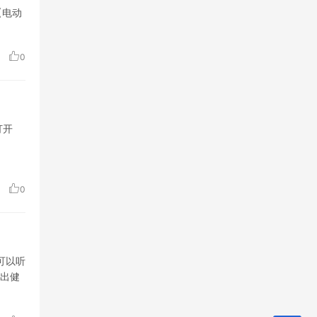
【电动
0
打开
0
出健