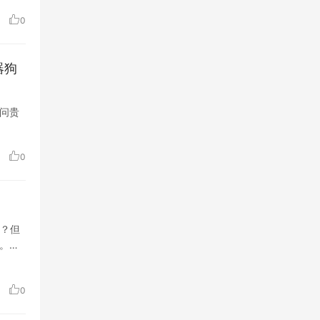
0
器狗
问贵
0
？但
。而
0