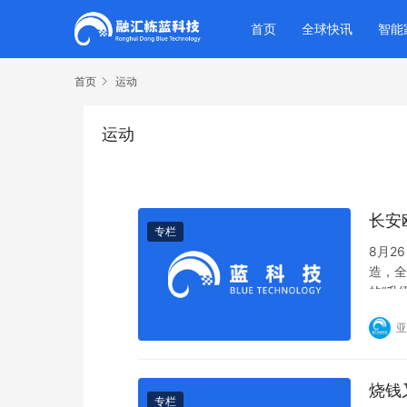
首页
全球快讯
智能
首页
运动
运动
长安
专栏
8月2
造，全
的“升
亚
烧钱
专栏