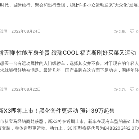
时代，城际旅行、聚会和出行受阻，却让许多小众运动迎来“大众化”发展
设网
2022年08月24日
2.6k
0
轿无聊 性能车身价贵 缤瑞COOL 福克斯刚好买菜又运动
想买一台有运动属性的入门级轿车，选择其实并不多。对于现在的年轻人
求就能很好地被满足。最近几年，国产品牌在这方面下足功夫，围绕年轻
设网
2022年08月22日
2.7k
0
新X3即将上市！黑化套件更运动 预计39万起售
市从宝马经销商处获悉，新X3将在近期上市。新车在现有车型的基础上
曜夜套装，整体造型更运动。动力上，30i车型换搭代号为B48B20G的2.0T