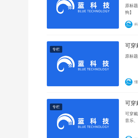
原标题
狗】
科
可穿
专栏
原标题
懂
可穿
专栏
可穿戴
音乐、