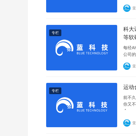
亚
科大
专栏
等软
每经A
公司的
亚
运动
专栏
前不久
你又不
今
亚