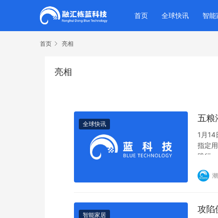
首页
全球快讯
智能
首页
亮相
亮相
五粮
全球快讯
1月1
指定用
践行
潮
攻陷
智能家居