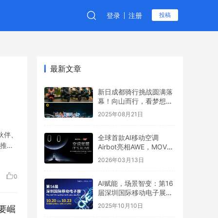
登录
注册
投稿
最新文章
新日成都骑行挑战圆满落
幕！向山而行，看梦想6
全地形制霸之路
2025年08月21日
伙伴、
全球首款AI移动空调
推动
Airbot亮相AWE，MOVA
引领行业新叙事
2026年03月13日
0
AI赋能，场景智变：第16
届深圳国际移动电子展引
领场景化消费新浪潮
2025年10月10日
要崛