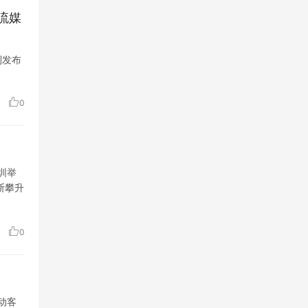
流媒
利发布
0
圳举
断攀升
0
动客