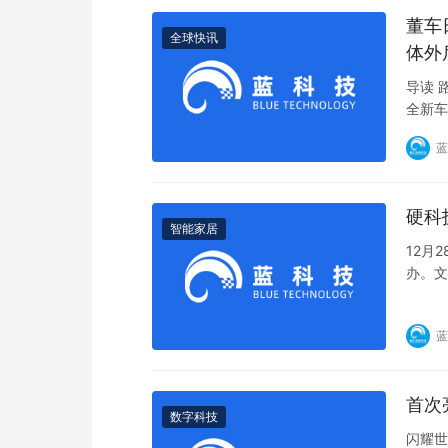
董车
全球快讯
体外后
导读 
全新车
蓝
硬科
智能家居
12月
办。文
蓝
首次
数字科技
闪耀世