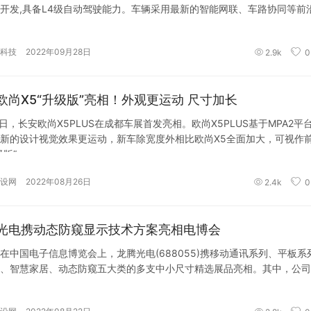
开发,具备L4级自动驾驶能力。车辆采用最新的智能网联、车路协同等前
科技
2022年09月28日
2.9k
0
欧尚X5“升级版”亮相！外观更运动 尺寸加长
6日，长安欧尚X5PLUS在成都车展首发亮相。欧尚X5PLUS基于MPA2平
新的设计视觉效果更运动，新车除宽度外相比欧尚X5全面加大，可视作
级版”
设网
2022年08月26日
2.4k
0
光电携动态防窥显示技术方案亮相电博会
在中国电子信息博览会上，龙腾光电(688055)携移动通讯系列、平板系
、智慧家居、动态防窥五大类的多支中小尺寸精选展品亮相。其中，公司