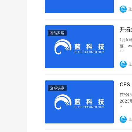
蓝
开拓
智能家居
1月5
幕。本
势。
蓝
CE
全球快讯
在经历
202
会。
蓝