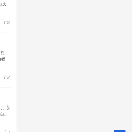
沿技
0
台打
前者
0
列、新
自主