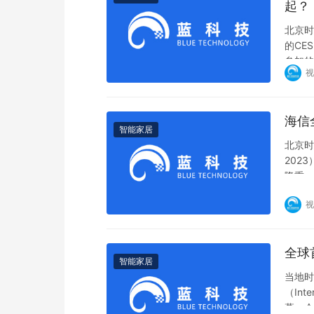
起？
北京时
的CE
参加的
视
海信
智能家居
北京时
202
隆重
视
全球
智能家居
当地时
（Int
幕。今