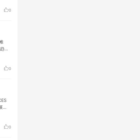
0
帷
趋
0
ES
展
0