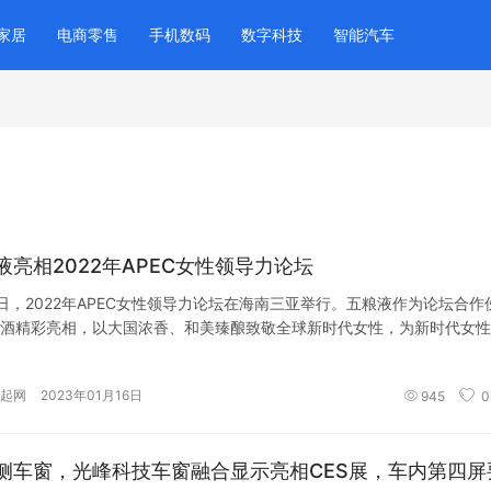
家居
电商零售
手机数码
数字科技
智能汽车
液亮相2022年APEC女性领导力论坛
4日，2022年APEC女性领导力论坛在海南三亚举行。五粮液作为论坛合作
酒精彩亮相，以大国浓香、和美臻酿致敬全球新时代女性，为新时代女性
起网
2023年01月16日
945
0
侧车窗，光峰科技车窗融合显示亮相CES展，车内第四屏