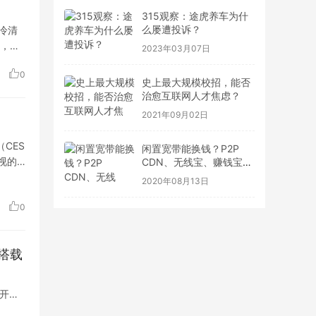
315观察：途虎养车为什
么屡遭投诉？
冷清
家，来
2023年03月07日
0
史上最大规模校招，能否
治愈互联网人才焦虑？
2021年09月02日
CES
闲置宽带能换钱？P2P
视的
CDN、无线宝、赚钱宝到
底靠不靠谱
2020年08月13日
0
搭载
大开