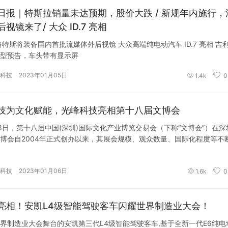
日报｜特斯拉销量未达预期，股价大跌 / 新规年内施行，
视镜来了/ 大众 ID.7 亮相
路特斯将装备国内首批流媒体外后视镜 大众高端纯电动汽车 ID.7 亮相 吉
型预告，车头带有显示屏
科技
2023年01月05日
1.4k
0
技为文化赋能，光峰科技亮相第十八届文博会
28日，第十八届中国(深圳)国际文化产业博览交易会（下称“文博会”）在深
博会自2004年正式创办以来，其展会规模、观众数量、国际化程度等不
科技
2023年01月06日
1.6k
0
亮相！安凯L4级智能驾驶客车闪耀世界制造业大会！
界制造业大会舞台的安凯第三代L4级智能驾驶客车,基于全新一代E6纯电