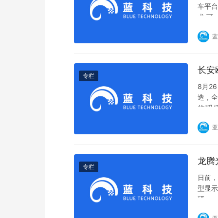
车平台
术,可
蓝
长安
专栏
8月2
造，全
的“升
亚
龙腾
专栏
日前，
型显示
研