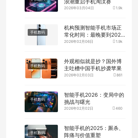
浪潮重启手机淘汰赛
2026年03月04日
1.9k
机构预测智能手机市场正
手机数码
常化时间：最晚要到2028
年初
2026年02月06日
1.9k
外观相似就是抄？国外博
手机数码
主吐槽中国手机抄袭苹果
2026年02月03日
861
智能手机2026：变局中的
手机数码
挑战与曙光
2026年02月02日
460
智能手机的2025：厮杀、
手机数码
阵痛与价值重塑