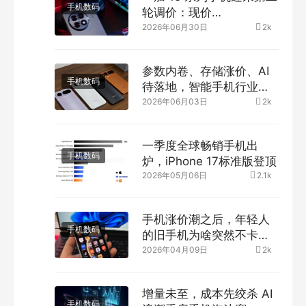
手机数码
轮调价：现价
5099~6499 元
2026年06月30日
2k
参数内卷、存储涨价、AI
手机数码
待落地，智能手机行业进
入“无捷径深水区”
2026年06月03日
2k
一季度全球畅销手机出
手机数码
炉，iPhone 17标准版登顶
2026年05月06日
2.1k
手机涨价潮之后，年轻人
手机数码
的旧手机为啥突然不卡
了？
2026年04月09日
2k
增量未至，成本先绞杀 AI
手机数码