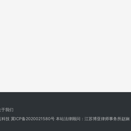
关于我们
栋蓝科技
冀ICP备2020021580号
本站法律顾问：江苏博亚律师事务所赵娴