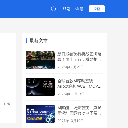
登录
注册
投稿
最新文章
新日成都骑行挑战圆满落
幕！向山而行，看梦想6
全地形制霸之路
2025年08月21日
全球首款AI移动空调
Airbot亮相AWE，MOVA
引领行业新叙事
2026年03月13日
0
AI赋能，场景智变：第16
届深圳国际移动电子展引
领场景化消费新浪潮
2025年10月10日