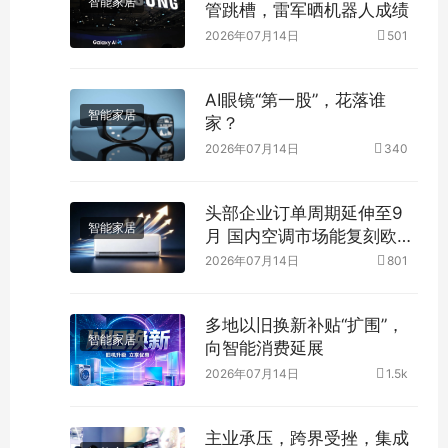
智能家居
管跳槽，雷军晒机器人成绩
2026年07月14日
501
AI眼镜“第一股”，花落谁
智能家居
家？
2026年07月14日
340
头部企业订单周期延伸至9
智能家居
月 国内空调市场能复刻欧洲
迎来反转吗？
2026年07月14日
801
多地以旧换新补贴“扩围”，
智能家居
向智能消费延展
2026年07月14日
1.5k
主业承压，跨界受挫，集成