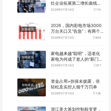
智能家居
灶企业拓展第二增长曲线仍
在路上
2026年07月14日
1.1k
2026，国内彩电市场3000
智能家居
万台关口又“告急”：有两个
高端品类要“爆”？
2026年07月14日
844
家电越来越“聪明”，适老化
智能家居
家电为何成了老人的“新门
槛”？
2026年07月14日
617
资金占用+担保未披露，倍
智能家居
轻松及实控人领千万罚单
2026年07月14日
1.9k
浙江美大筹划控制权变更，