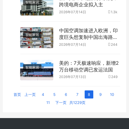
智能家居
跨境电商企业拟入主
2026年07月14日
1.3k
中国空调加速进入欧洲，印
智能家居
度巨头想复制中国出海路
径？
2026年07月14日
244
美的：7天极速响应，新增2
智能家居
万台移动空调已发运法国
2026年07月13日
249
首页
上一页
4
5
6
7
8
9
10
11
下一页
共1229页