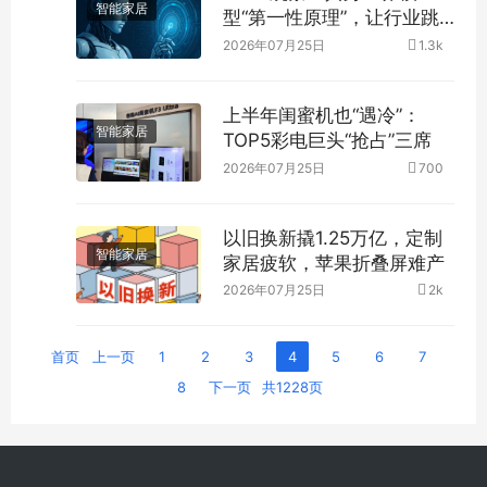
智能家居
型“第一性原理”，让行业跳
出逼真度内卷？
2026年07月25日
1.3k
上半年闺蜜机也“遇冷”：
智能家居
TOP5彩电巨头“抢占”三席
2026年07月25日
700
以旧换新撬1.25万亿，定制
智能家居
家居疲软，苹果折叠屏难产
2026年07月25日
2k
首页
上一页
1
2
3
4
5
6
7
8
下一页
共1228页