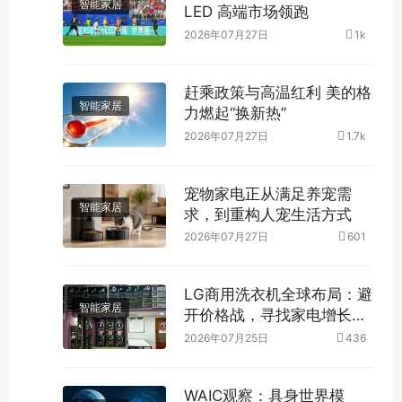
智能家居
LED 高端市场领跑
2026年07月27日
1k
赶乘政策与高温红利 美的格
智能家居
力燃起“换新热”
2026年07月27日
1.7k
宠物家电正从满足养宠需
智能家居
求，到重构人宠生活方式
2026年07月27日
601
LG商用洗衣机全球布局：避
智能家居
开价格战，寻找家电增长新
路径
2026年07月25日
436
WAIC观察：具身世界模