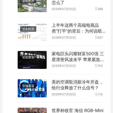
智能家居
怎么了
2026年07月30日
286
上半年这两个高端电视品
智能家居
类“打平”的背后：为何说暗
藏着“玄机”？
2026年07月30日
627
家电巨头闪耀财富500强 三
智能家居
星泄密风波未平 苹果紧急修
复漏洞
2026年07月30日
743
美的空调取消新冷年开盘，
智能家居
给行业释放了什么信号？
2026年07月30日
1.1k
世界杯收官 海信 RGB-Mini