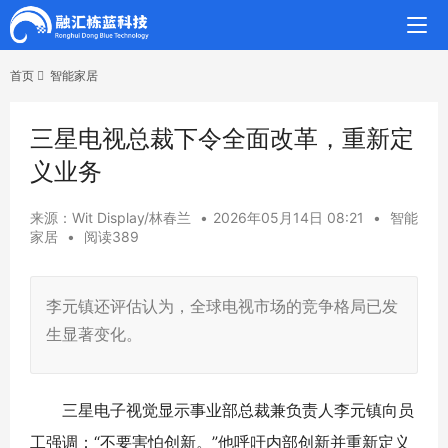
首页
智能家居
三星电视总裁下令全面改革，重新定
义业务
来源：Wit Display/林春兰
•
2026年05月14日 08:21
•
智能
家居
•
阅读389
李元镇还评估认为，全球电视市场的竞争格局已发
生显著变化。
三星电子视觉显示事业部总裁兼负责人李元镇向员
工强调：“不要害怕创新。”他呼吁内部创新并重新定义