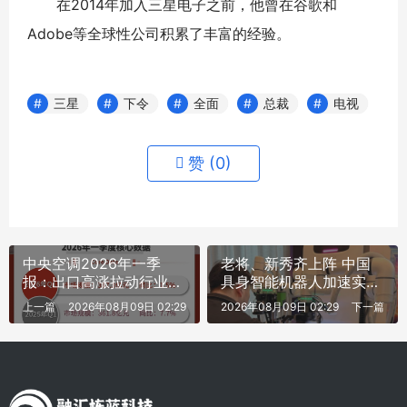
在2014年加入三星电子之前，他曾在谷歌和
Adobe等全球性公司积累了丰富的经验。
三星
下令
全面
总裁
电视
赞 (
0
)
中央空调2026年一季
老将、新秀齐上阵 中国
报：出口高涨拉动行业增
具身智能机器人加速实景
长
应用
上一篇
2026年08月09日 02:29
2026年08月09日 02:29
下一篇