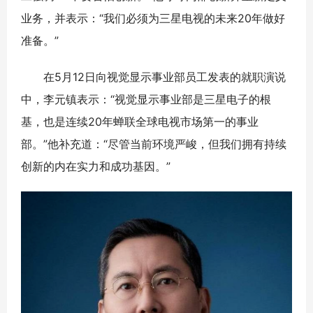
业务，并表示：“我们必须为三星电视的未来20年做好
准备。”
在5月12日向视觉显示事业部员工发表的就职演说
中，李元镇表示：“视觉显示事业部是三星电子的根
基，也是连续20年蝉联全球电视市场第一的事业
部。”他补充道：“尽管当前环境严峻，但我们拥有持续
创新的内在实力和成功基因。”