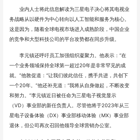
业内人士将此信息解读为三星电子决心将其电视业
务战略从以硬件为中心转向以人工智能和服务为核心。
这是因为，随着全球电视市场进入成熟阶段，中国企业
的竞争和大型科技公司的平台攻势都在同步升级。
李元镇还呼吁员工加强组织凝聚力。他表示：“在
一个业务领域保持全球第一超过20年是非常罕见的成
就。”他敦促道：“让我们彼此信任，携手共进，共创下
一个20年。”他还补充道：“我将从自身做起，不断改变
和努力。”李元镇近日被任命为三星电子视觉显示
（VD）事业部的新任负责人。尽管他将于2023年从三
星电子设备体验（DX）事业部移动体验（MX）事业部
退休，但公司再次召回他领导全球营销办公室。