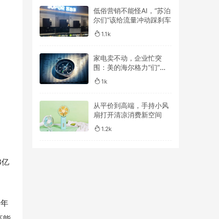
低俗营销不能怪AI，“苏泊
尔们”该给流量冲动踩刹车
1.1k
家电卖不动，企业忙突
围：美的海尔格力“们”谁
跑得更远？
1k
从平价到高端，手持小风
扇打开清凉消费新空间
1.2k
3亿
开年
高能