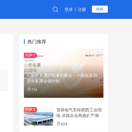
登录
注册
投稿
热门推荐
一场只为用户而来的聚会：小熊电器20
周年私享会倒计时
1.1k
雪祺电气竞得肥西工业用
地 冰箱企业再掀扩产潮
824