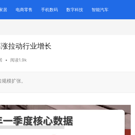
家居
电商零售
手机数码
数字科技
智能汽车
高涨拉动行业增长
居
•
阅读1.9k
口规模扩张。