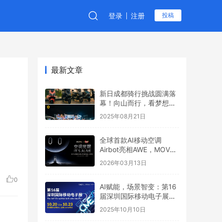
登录
注册
投稿
最新文章
新日成都骑行挑战圆满落
幕！向山而行，看梦想6
全地形制霸之路
2025年08月21日
全球首款AI移动空调
Airbot亮相AWE，MOVA
引领行业新叙事
2026年03月13日
0
AI赋能，场景智变：第16
届深圳国际移动电子展引
领场景化消费新浪潮
2025年10月10日