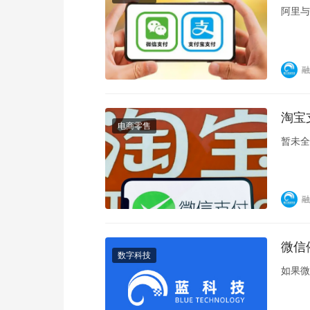
阿里与
融
淘宝
电商零售
暂未全
融
微信
数字科技
如果微