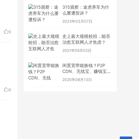
315观察：途虎养车为什
么屡遭投诉？
2023年03月07日
0
史上最大规模校招，能否
治愈互联网人才焦虑？
2021年09月02日
闲置宽带能换钱？P2P
CDN、无线宝、赚钱宝到
底靠不靠谱
2020年08月13日
0