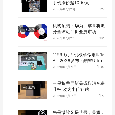
手机数码
手机涨价超1000元
2026年07月23日
2k
机构预测：华为、苹果将瓜
手机数码
分全球近半折叠屏市场
2026年07月22日
364
11999元！机械革命耀世15
手机数码
Air 2026发布：酷睿Ultra
300+RTX 5060
2026年07月21日
1.8k
三星折叠屏新品或取消免费
手机数码
升杯 改为半价补贴
2026年07月16日
2k
先是微软又是苹果，美媒：