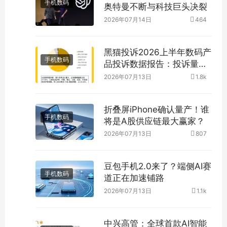
手机数码
奥特曼不断与科技巨头决裂
2026年07月14日
464
黑猫投诉2026上半年数码产
手机数码
品投诉数据报告：投诉量近
4万件
2026年07月13日
1.8k
折叠屏iPhone确认量产！谁
手机数码
将是A股供应链最大赢家？
2026年07月13日
807
豆包手机2.0来了？端侧AI赛
手机数码
道正在加速铺路
2026年07月13日
1.1k
中兴高管：全球首款AI智能