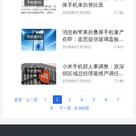
手机数码
体手机来自努比亚
2026年07月09日
1.6k
消息称苹果折叠屏手机量产
手机数码
在即：蓝思提供玻璃盖板，
富士康组装
2026年07月08日
401
小米手机部人事调整：原深
手机数码
圳区域总经理葛维严调任手
机相机部总经理
2026年07月06日
1.8k
首页
上一页
1
2
3
4
5
6
7
8
下一页
共366页