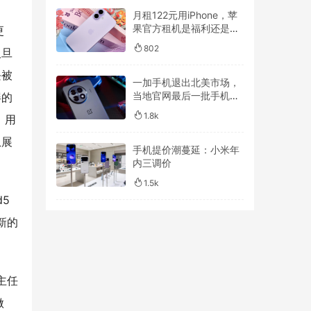
月租122元用iPhone，苹
果官方租机是福利还是套
更
路？
802
人旦
块被
一加手机退出北美市场，
当地官网最后一批手机售
屏的
罄
1.8k
，用
从展
手机提价潮蔓延：小米年
内三调价
1.5k
d5
全新的
主任
做