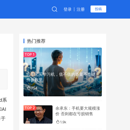
登录
注册
投稿
热门推荐
几千元买学习机，值不值的答案不在硬
件参数里
754
d系
余承东：手机要大规模涨
AI
价 否则都在亏损销售
将于
1.9k