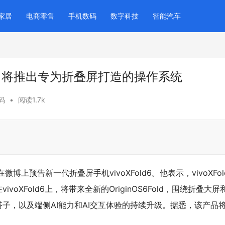
家居
电商零售
手机数码
数字科技
智能汽车
d6：将推出专为折叠屏打造的操作系统
码
•
阅读1.7k
博上预告新一代折叠屏手机vivoXFold6。他表示，vivoXFol
XFold6上，将带来全新的OriginOS6Fold，围绕折叠大屏和
搭子，以及端侧AI能力和AI交互体验的持续升级。据悉，该产品