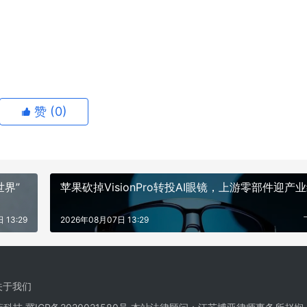
赞 (
0
)
界”
苹果砍掉VisionPro转投AI眼镜，上游零部件迎产
 13:29
2026年08月07日 13:29
关于我们