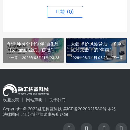
赞 (
0
)
华为坤灵分销伙伴“百&万
大疆降价风波背后：多重
计划”全面启航，首批10
竞对夹击下的“焦虑”
家分销钻石伙伴获得授牌
上一篇
2026年08月11日 03:23
2026年08月11日 03:23
下一篇
欢迎投稿
网站声明
关于我们
Copyright © 2022融汇栋蓝科技
冀ICP备2020021580号
本站
法律顾问：江苏博亚律师事务所赵娴