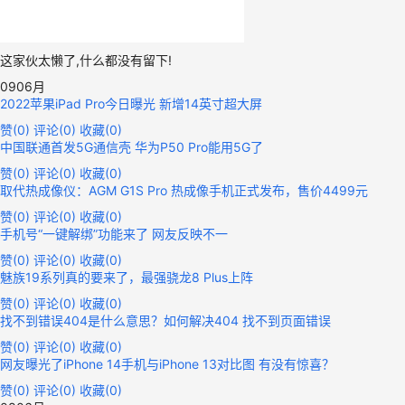
这家伙太懒了,什么都没有留下!
09
06月
2022苹果iPad Pro今日曝光 新增14英寸超大屏
赞(
0
)
评论(
0
)
收藏(
0
)
中国联通首发5G通信壳 华为P50 Pro能用5G了
赞(
0
)
评论(
0
)
收藏(
0
)
取代热成像仪：AGM G1S Pro 热成像手机正式发布，售价4499元
赞(
0
)
评论(
0
)
收藏(
0
)
手机号“一键解绑”功能来了 网友反映不一
赞(
0
)
评论(
0
)
收藏(
0
)
魅族19系列真的要来了，最强骁龙8 Plus上阵
赞(
0
)
评论(
0
)
收藏(
0
)
找不到错误404是什么意思？如何解决404 找不到页面错误
赞(
0
)
评论(
0
)
收藏(
0
)
网友曝光了iPhone 14手机与iPhone 13对比图 有没有惊喜？
赞(
0
)
评论(
0
)
收藏(
0
)