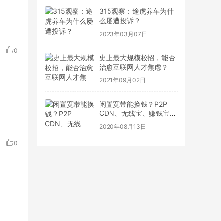
315观察：途虎养车为什
么屡遭投诉？
2023年03月07日
0
史上最大规模校招，能否
治愈互联网人才焦虑？
2021年09月02日
闲置宽带能换钱？P2P
CDN、无线宝、赚钱宝到
底靠不靠谱
2020年08月13日
0