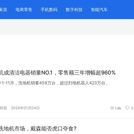
家居
电商零售
手机数码
数字科技
智能汽车
机成清洁电器销量NO.1，零售额三年增幅超960%
3年1-11月，洗地机销量459万台，超过扫地机器人423万台。
科技
2024年01月04日
1.8k
0
洗地机市场，戴森能否虎口夺食?