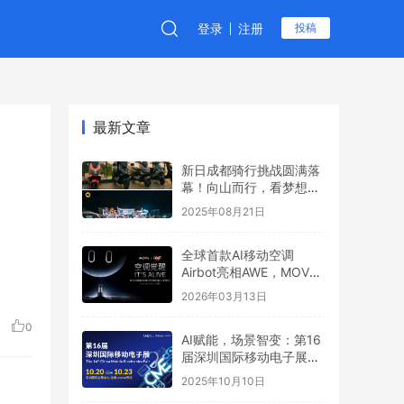
登录
注册
投稿
最新文章
新日成都骑行挑战圆满落
幕！向山而行，看梦想6
全地形制霸之路
2025年08月21日
全球首款AI移动空调
Airbot亮相AWE，MOVA
引领行业新叙事
2026年03月13日
0
AI赋能，场景智变：第16
届深圳国际移动电子展引
领场景化消费新浪潮
2025年10月10日