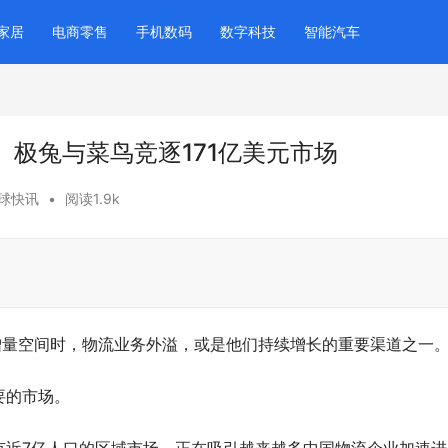
家居
电商零售
手机数码
数字科技
智能汽车
极兔与菜鸟竞逐171亿美元市场
球快讯
•
阅读1.9k
增量空间时，物流业务外溢，或是他们持续增长的重要渠道之一
要的市场。