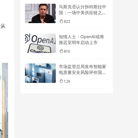
马斯克否认分拆特斯拉中
国：一场中美供应链之间
的走钢丝
822
经从
知情人士：OpenAI或将
推迟至明年启动上市
810
市场监管总局发布智能家
电质量安全风险评价国家
标准
1.2k