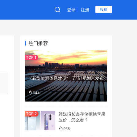
登录
注册
投稿
热门推荐
《新型能源体系建设“十五五”规划》发布
644
。
韩媒报长鑫存储拒绝苹果
压价，怎么看？
968