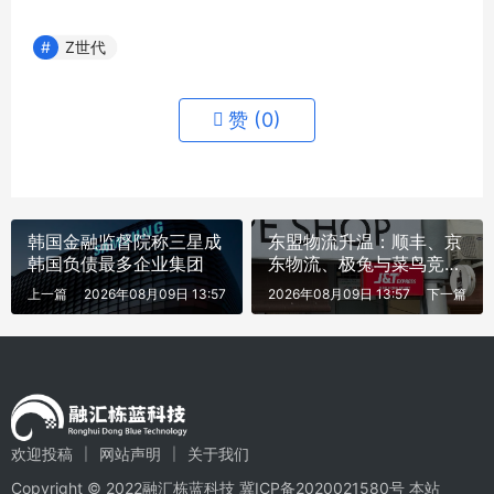
Z世代
赞 (
0
)
韩国金融监督院称三星成
东盟物流升温：顺丰、京
韩国负债最多企业集团
东物流、极兔与菜鸟竞逐
171亿美元市场
上一篇
2026年08月09日 13:57
2026年08月09日 13:57
下一篇
欢迎投稿
网站声明
关于我们
Copyright © 2022融汇栋蓝科技
冀ICP备2020021580号
本站