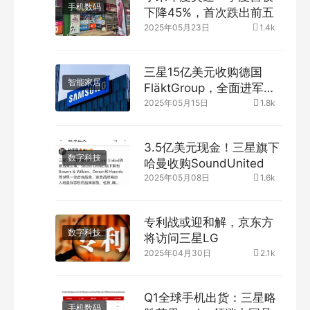
手机数码
下降45%，首次跌出前五
2025年05月23日
1.4k
三星15亿美元收购德国
智能家居
FläktGroup，全面进军全
球空调市场
2025年05月15日
1.8k
3.5亿美元现金！三星旗下
数字科技
哈曼收购SoundUnited
2025年05月08日
1.6k
专利战或迎和解，京东方
数字科技
将访问三星LG
2025年04月30日
2.1k
Q1全球手机出货：三星略
手机数码