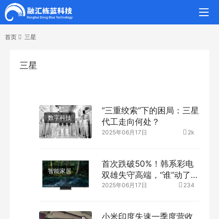
首页
三星
三星
“三重绞索”下的困局：三星
数字科技
代工走向何处？
2025年06月17日
2k
首次跌破50%！韩系彩电
智能家居
双雄失守高端，“谁”动了他
们的“底盘”？
2025年06月17日
234
小米印度失速一季度营收