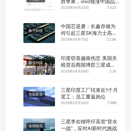
胜苹果，vivo领涨中国品
牌
2025年04月23日
423
中国芯逆袭：长鑫存储为
数字科技
何引起三星SK海力士高度
戒备？
2025年04月15日
2.6k
印度窃喜越南伤悲 美国关
数字科技
税背后两国博弈三星成胜
负手
2025年04月09日
2k
三星印度工厂结束近1个月
智能家居
罢工：员工重返岗位
2025年03月24日
988
三星李在镕呼吁高管“背水
全球快讯
一战”，应对AI新时代挑战