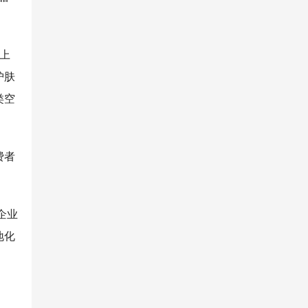
月上
护肤
类空
费者
企业
地化