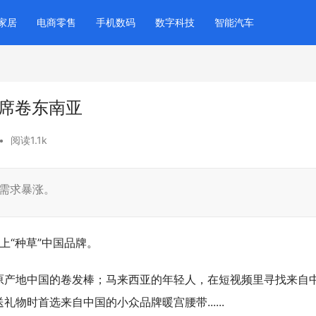
家居
电商零售
手机数码
数字科技
智能汽车
品席卷东南亚
•
阅读1.1k
来需求暴涨。
p上“种草”中国品牌。
原产地中国的卷发棒；马来西亚的年轻人，在短视频里寻找来自
物时首选来自中国的小众品牌暖宫腰带......