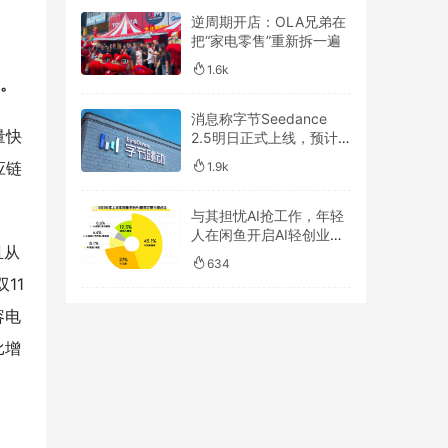
逆周期开店：OLA兄弟在
把“家电零售”重新拆一遍
1.6k
遇。
消息称字节Seedance
量快
2.5明日正式上线，预计
一周后开放API
应链
1.9k
与其担忧AI抢工作，年轻
人在闲鱼开启AI轻创业浪
且从
潮
634
11
容电
比增