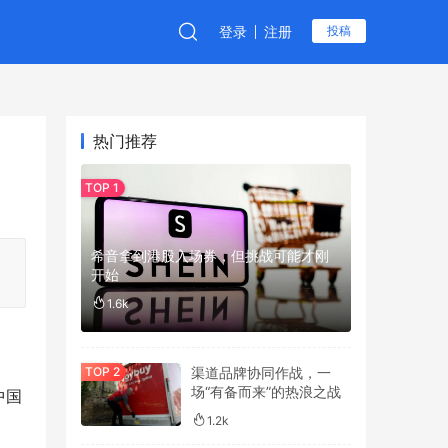
登录
注册
投稿
热门推荐
希音拿到港股入场券，但挑战可能才刚
开始
1.6k
渠道品牌协同作战，一
场“有备而来”的热浪之战
中国
1.2k