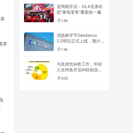
逆周期开店：OLA兄弟在
把“家电零售”重新拆一遍
年不
1.6k
消息称字节Seedance
2.5明日正式上线，预计
防不
一周后开放API
1.9k
与其担忧AI抢工作，年轻
人在闲鱼开启AI轻创业浪
潮
628
台
表