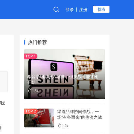
登录
注册
投稿
热门推荐
希音拿到港股入场券，但挑战可能才刚
开始
1.5k
，我
渠道品牌协同作战，一
场“有备而来”的热浪之战
1.2k
留