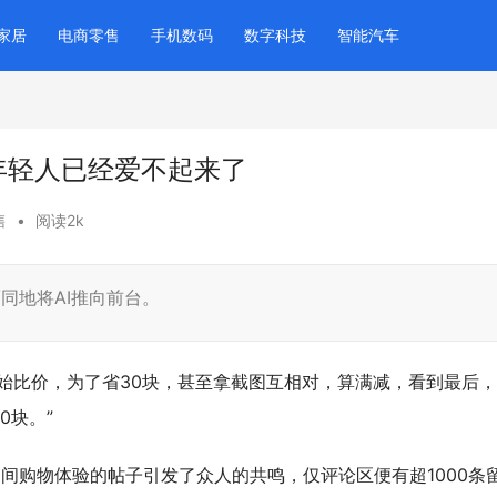
家居
电商零售
手机数码
数字科技
智能汽车
年轻人已经爱不起来了
售
•
阅读2k
同地将AI推向前台。
始比价，为了省30块，甚至拿截图互相对，算满减，看到最后
0块。”
”期间购物体验的帖子引发了众人的共鸣，仅评论区便有超1000条