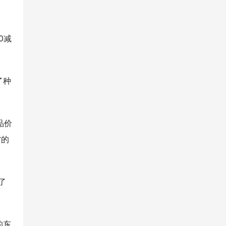
0减
了种
品价
省的
了
的东