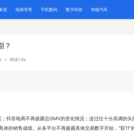
家居
电商零售
手机数码
数字科技
智能汽车
期？
售
•
阅读1.9k
来迟；抖音电商不再披露总GMV的变化情况；连过往十分高调的头
具体的销售成绩。从各平台不再披露具体交易数字开始，“双11”