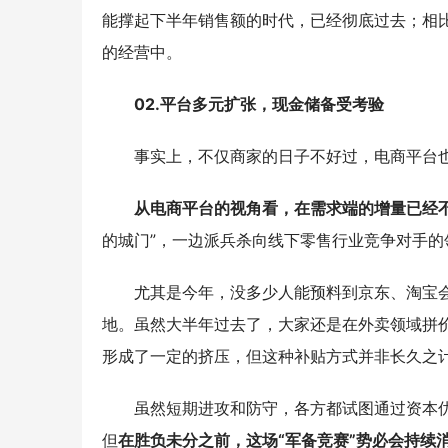
能撑起下半年销售额的时代，已经彻底过去；相
的经营中。
02.平台多元扩张，现金储备受考验
事实上，不仅商家的日子不好过，电商平台
从电商平台的视角看，在需求端的增量已经不
的城门”，一边派兵杀向线下零售行业竞争对手的
尤其是今年，没多少人能预料到京东、淘宝
地。虽然大半年过去了，大家还是在外卖领域拼
形成了一定的挤压，但这种补贴方式并非长久之
虽然短期进攻和防守，各方都试图通过资本
但
在胜负未分之前，这场“军备竞赛”势必会持续