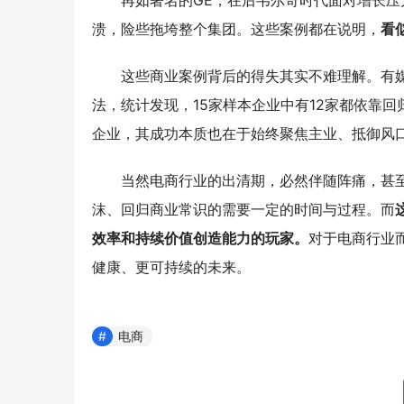
再如著名的GE，在后韦尔奇时代面对增长压力选
溃，险些拖垮整个集团。这些案例都在说明，
看
这些商业案例背后的得失其实不难理解。有
法，统计发现，15家样本企业中有12家都依靠
企业，其成功本质也在于始终聚焦主业、抵御风
当然电商行业的出清期，必然伴随阵痛，甚
沫、回归商业常识的需要一定的时间与过程。而
效率和持续价值创造能力的玩家。
对于电商行业
健康、更可持续的未来。
电商