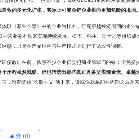
择多元扩张、“脱实向虚”，最终GECapital因风险暴露濒临
似自救的多元化扩张，实际上可能会把企业推向更加危险的境地
媒体以《基业长青》中的企业为样本，研究穿越经济周期的企业
回归主营业务本质来实现持续发展。松下、强生、迪士尼等持续成
口诱惑，只是在产品结构与生产模式上进行了适应性调整。
至即便教训在前，依然不少企业仍会犯商业前辈们的错；毕竟挤
这个历程虽然残酷、但也筛选出那些真正具备坚实现金流、卓越
而言，谁能凭借“长期主义”活下来，谁或许就越能在周期之后迎
赞 (
0
)