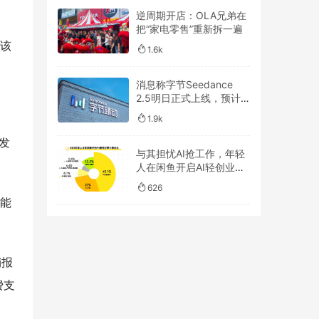
逆周期开店：OLA兄弟在
把“家电零售”重新拆一遍
又该
1.6k
消息称字节Seedance
2.5明日正式上线，预计
一周后开放API
1.9k
发
与其担忧AI抢工作，年轻
人在闲鱼开启AI轻创业浪
潮
626
再能
销报
费支