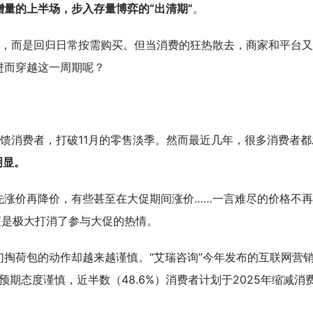
量的上半场，步入存量博弈的“出清期”
。
功课，而是回归日常按需购买。但当消费的狂热散去，商家和平台
进而穿越这一周期呢？
回馈消费者，打破11月的零售淡季。然而最近几年，很多消费者都
明显。
先涨价再降价，有些甚至在大促期间涨价……一言难尽的价格不
更是极大打消了参与大促的热情。
掏荷包的动作却越来越谨慎。“艾瑞咨询”今年发布的互联网营
预期态度谨慎，近半数（48.6%）消费者计划于2025年缩减消