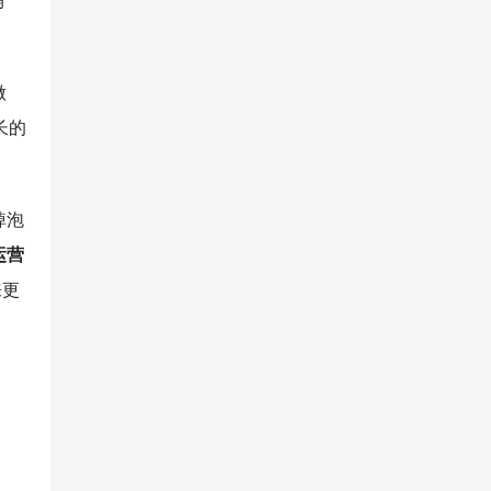
崩
。
做
长的
掉泡
运营
来更