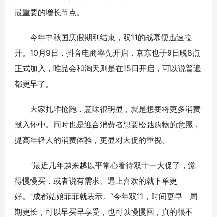
最重要的增长节点。
今年中秋国庆假期刚结束，双11的战幕便迅速拉
开。10月9日，抖音电商率先开启，京东也于9日晚8点
正式加入，唯品会和淘天则是在15日开启，可以说普遍
都更早了。
大家扎堆抢跑，意味很明显，就是想要将更多消费
揽入怀中。同时也是迎合消费者想要松弛购物的意愿，
提高年轻人的消费体验，更显对大促的重视。
“最近几年越来越以平常心看待双十一大促了，觉
得慢慢买，或者说有需求、遇上喜欢的就下单更
好。”成都姑娘菲菲就表示。“今年双11，时间更早，周
期更长，可以早买早享受，也可以慢慢囤，真的很不