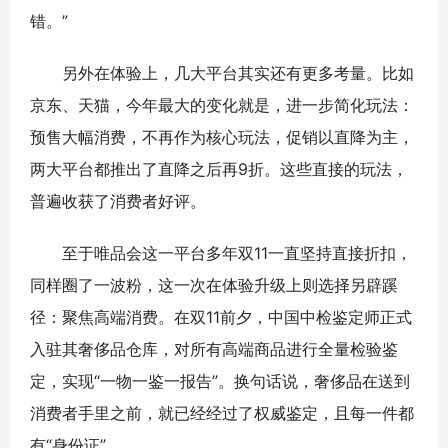
错。”
另外在体验上，几大平台其实还有更多考量。比如
京东、天猫，今年最大的变化就是，进一步简化玩法：
预售大幅消费，不再作为核心玩法，促销以直降为主，
两大平台都推出了直降之后再9折。这些直接的玩法，
普遍收获了消费者好评。
至于唯品会这一平台多年双11一直坚持直接折扣，
同样圈了一波粉，这一次在体验升级上则选择另辟蹊
径：聚焦高端消费。在双11前夕，中国中检鉴定师正式
入驻其奢侈品仓库，对所有高端商品进行全量检验鉴
定，实现“一物一鉴一报告”。换句话说，奢侈品在送到
消费者手里之前，就已经经过了权威鉴定，且每一件都
有“身份证”。