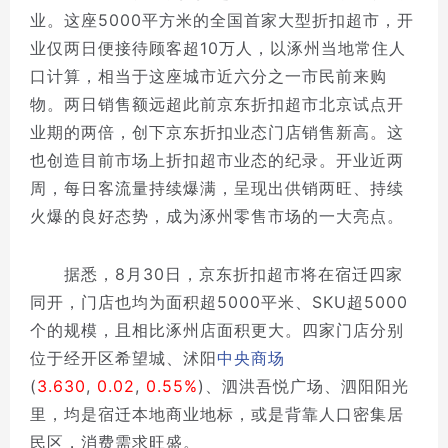
业。这座5000平方米的全国首家大型折扣超市，开
业仅两日便接待顾客超10万人，以涿州当地常住人
口计算，相当于这座城市近六分之一市民前来购
物。两日销售额远超此前京东折扣超市北京试点开
业期的两倍，创下京东折扣业态门店销售新高。这
也创造目前市场上折扣超市业态的纪录。开业近两
周，每日客流量持续爆满，呈现出供销两旺、持续
火爆的良好态势，成为涿州零售市场的一大亮点。
据悉，8月30日，京东折扣超市将在宿迁四家
同开，门店也均为面积超5000平米、SKU超5000
个的规模，且相比涿州店面积更大。四家门店分别
位于经开区希望城、沭阳
中央商场
(
3.630
,
0.02
,
0.55%
)
、泗洪吾悦广场、泗阳阳光
里，均是宿迁本地商业地标，或是背靠人口密集居
民区，消费需求旺盛。