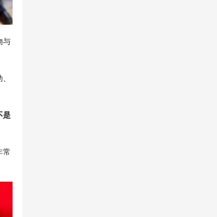
物与
动、
不是
非常