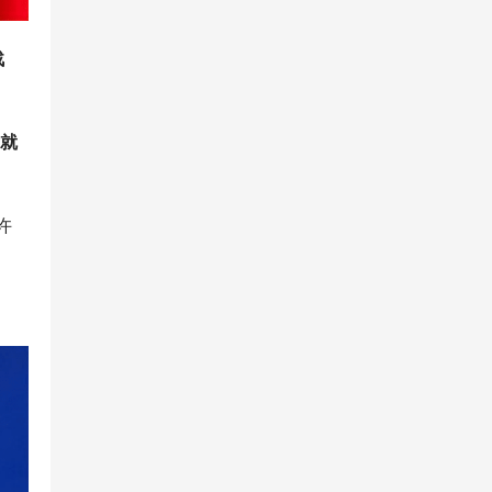
战
后就
许