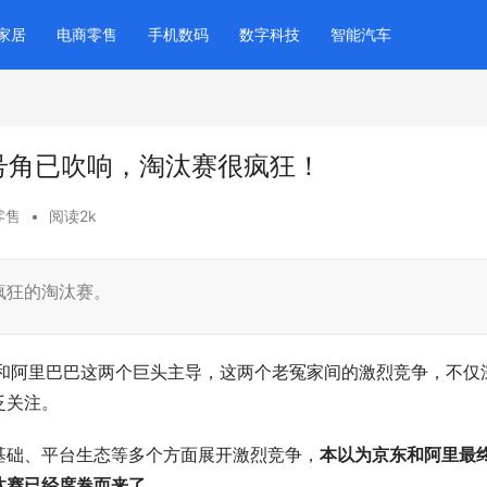
家居
电商零售
手机数码
数字科技
智能汽车
号角已吹响，淘汰赛很疯狂！
零售
•
阅读2k
疯狂的淘汰赛。
阿里巴巴这两个巨头主导，这两个老冤家间的激烈竞争，不仅
泛关注。
础、平台生态等多个方面展开激烈竞争，
本以为京东和阿里最
汰赛已经席卷而来了。