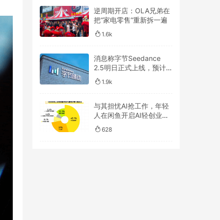
逆周期开店：OLA兄弟在
把“家电零售”重新拆一遍
1.6k
消息称字节Seedance
2.5明日正式上线，预计
一周后开放API
1.9k
与其担忧AI抢工作，年轻
人在闲鱼开启AI轻创业浪
潮
628