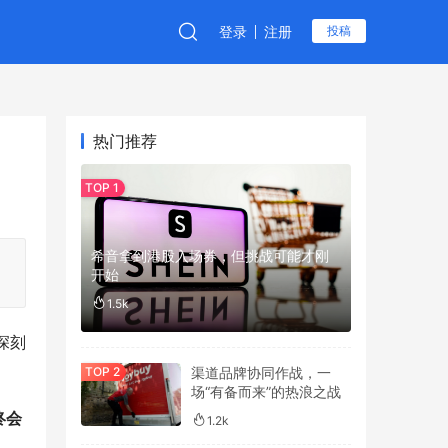
登录
注册
投稿
热门推荐
希音拿到港股入场券，但挑战可能才刚
开始
1.5k
深刻
渠道品牌协同作战，一
场“有备而来”的热浪之战
终会
1.2k