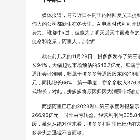
十字路口？
媒体报道，马云近日在阿里内网回复员工提到拼
伟大的公司都诞生在冬天里。AI电商时代刚刚开
努力。谁都牛x过，但能为了明天后天牛而改革
使命和愿景，阿里人，加油!”
就在前几天的11月28日，拼多多发布了第三季
长94%，大幅超过市场预估的548.7亿元。归属
通用会计准则，归属于拼多多普通股股东的净利润为1
元，同比增长66%，第一季度，拼多多收入376.
式增长，对此，拼多多将原因归因为消费市场的加
而据阿里巴巴的2023财年第三季度财报显示，
266.96亿元，同比由亏转盈。经营利润为335
缓，虽然从绝对值来看，拼多多和阿里巴巴仍有
多势头之迅猛不言而喻。