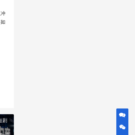
狐冲
事如
短剧
下一篇