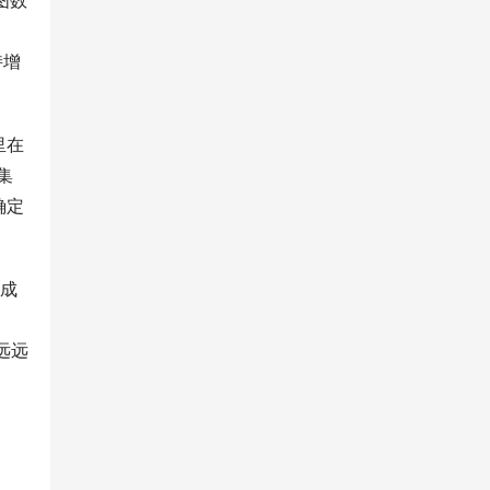
图数
持增
里在
集
确定
成
不
远远