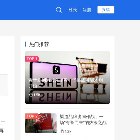
登录
注册
投稿
热门推荐
希音拿到港股入场券，但挑战可能才刚
开始
1.5k
渠道品牌协同作战，一
比一
场“有备而来”的热浪之战
再
1.2k