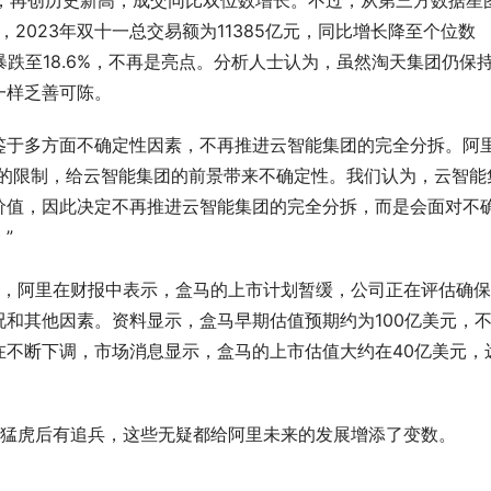
0万，再创历史新高，成交同比双位数增长。不过，从第三方数据星
，2023年双十一总交易额为11385亿元，同比增长降至个位数
暴跌至18.6%，不再是亮点。分析人士认为，虽然淘天集团仍保
一样乏善可陈。
于多方面不确定性因素，不再推进云智能集团的完全分拆。阿
口的限制，给云智能集团的前景带来不确定性。我们认为，云智能
价值，因此决定不再推进云智能集团的完全分拆，而是会面对不
”
，阿里在财报中表示，盒马的上市计划暂缓，公司正在评估确保
和其他因素。资料显示，盒马早期估值预期约为100亿美元，
在不断下调，市场消息显示，盒马的上市估值大约在40亿美元，
猛虎后有追兵，这些无疑都给阿里未来的发展增添了变数。