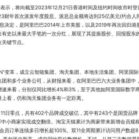
示，将向截至2023年12月21日香港时间及纽约时间收市时登
23财年首次派发年度股息。派息总金额将达到25亿美元(约合人
派息决定，是阿里巴巴2014年上市美股，以及2019年再次回归港
出有史以来最大手笔的一次分红，展现了其提振股价、回报股东
在关键节点。
N”变革，成立云智能集团、淘天集团、本地生活集团、阿里国际
集团和多个业务公司，从财报来看，在阿里巴巴六大业务集团中
速来看，分别仅同比增长4%和3%，至于其他如阿里国际数字
量上看，仍和淘天集团业务有一定距离。
1日零点，共有402个品牌成交破亿，其中有243个是国货品牌
20万中小商家实现成交翻倍。淘宝天猫累计为商家带来新增会员规
会员订单连续多日增长超100%。双11全周期累计访问用户数超8