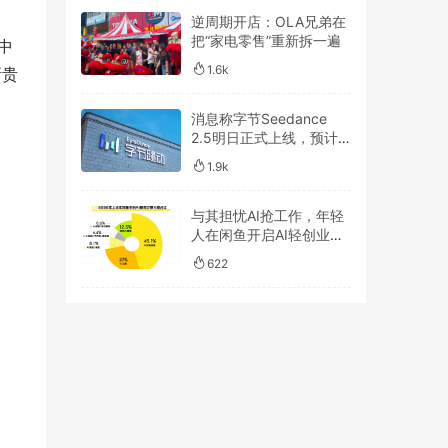
逆周期开店：OLA兄弟在
把“家电零售”重新拆一遍
中
1.6k
新贵
消息称字节Seedance
2.5明日正式上线，预计
一周后开放API
1.9k
与其担忧AI抢工作，年轻
人在闲鱼开启AI轻创业浪
潮
622