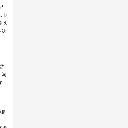
记
民币
股以
的决
数
，淘
商业
，
模超