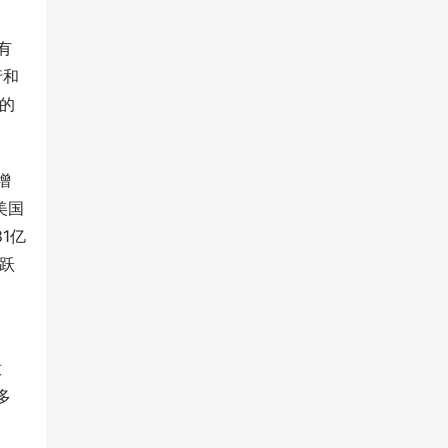
有
行和
的
增
美国
1亿
飞跃
放
多