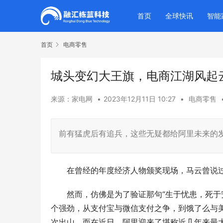
首页
全球快讯
智能
首页
电商零售
城头变幻大王旗，电商江湖风起
来源：家电网
•
2023年12月11日 10:27
•
电商零售
前有猛虎后有追兵，这些无疑都给阿里未来的
在曾经的年度经济人物颁奖现场，马云曾说过：
然而，仿佛是为了验证那句“生于忧患，死于安
个强劲，从支付宝与微信支付之争，到饿了么与美
次出山。而在近日，阿里迎来了堪称近几年来最