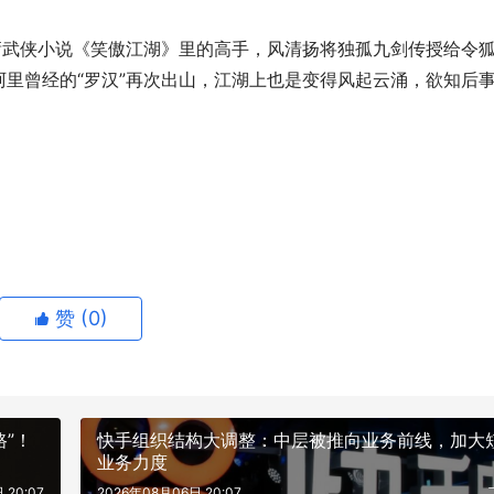
武侠小说《笑傲江湖》里的高手，风清扬将独孤九剑传授给令
里曾经的“罗汉”再次出山，江湖上也是变得风起云涌，欲知后
赞 (
0
)
”！
快手组织结构大调整：中层被推向业务前线，加大
业务力度
 20:07
2026年08月06日 20:07