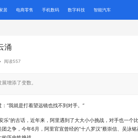
家居
电商零售
手机数码
数字科技
智能汽车
云涌
•
阅读557
发展增添了变数。
“我就是打着望远镜也找不到对手。”
乐”的古话，近年来，阿里遇到了大大小小挑战，对手也一个
团之争，今年6月，阿里官宣曾经的“十八罗汉”蔡崇信、吴泳铭
大的历史性挑战。