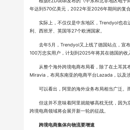
根据EZDubai发布的《中东和北非地区电子商
年达到570亿美元，2022年至2026年期间的复
实际上，不仅仅是中东地区，Trendyol也在进
利、西班牙、英国等27个欧洲国家。
去年5月，Trendyol又上线了德国站点，宣布
100万忠实用户，计划到2025年将其在德国的收
从整个海外跨境电商布局看，除了在土耳其布局的T
Miravia，布局东南亚的电商平台Lazada，以
可以看出，阿里的海外业务布局相当广泛。而
但这并不意味着阿里就能够高枕无忧，因为京
跨境电商领域将会展开新一轮的征战。
跨境电商集体向物流要增速