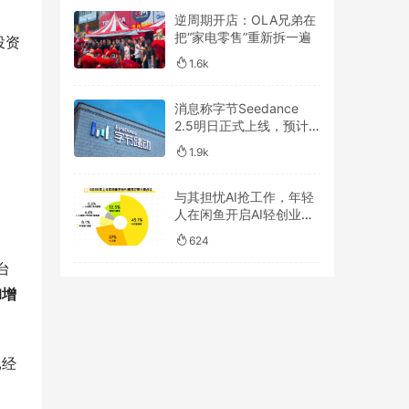
逆周期开店：OLA兄弟在
把“家电零售”重新拆一遍
投资
1.6k
消息称字节Seedance
2.5明日正式上线，预计
一周后开放API
1.9k
与其担忧AI抢工作，年轻
人在闲鱼开启AI轻创业浪
潮
624
台
l增
已经