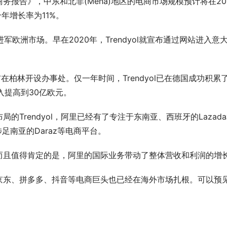
务报告》，中东和北非(Mena)地区的电商市场规模预计将在20
合年增长率为11%。
军欧洲市场。早在2020年，Trendyol就宣布通过网站进入意
在柏林开设办事处。仅一年时间，Trendyol已在德国成功积累
入提高到30亿欧元。
rendyol，阿里已经有了专注于东南亚、西班牙的Lazad
及涉足南亚的Daraz等电商平台。
且值得肯定的是，阿里的国际业务带动了整体营收和利润的增
东、拼多多、抖音等电商巨头也已经在海外市场扎根。可以预