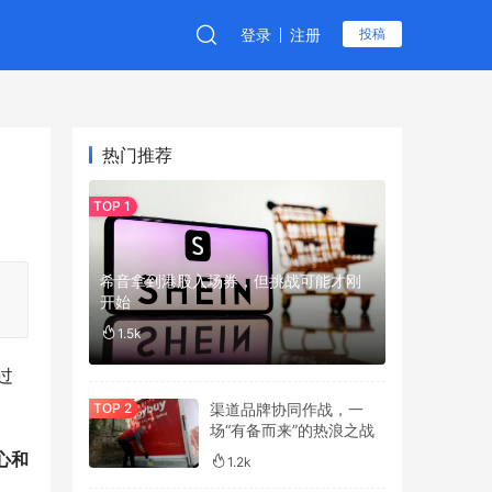
登录
注册
投稿
热门推荐
希音拿到港股入场券，但挑战可能才刚
开始
1.5k
过
渠道品牌协同作战，一
场“有备而来”的热浪之战
心和
1.2k