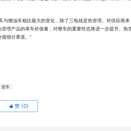
源车与燃油车相比最大的变化，除了三电就是热管理。对供应商来
热管理产品的单车价值量，对整车的重要性也将进一步提升。热
值细分赛道。”
造车
赞 (
0
)