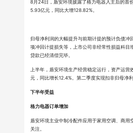
8月24日，盾安环境披露了格力电器入主后的首份
5.93亿元，同比大增128.82%。
归母净利润的大幅提升与前期计提的预计负债冲
项冲回计提损失等，上市公司非经常性损益科目增
贷款已经清偿完毕。
上半年，盾安环境生产经营稳定运行，资产运营效率
元，同比增长12.4%。第二季度实现扣非归母净利润
下半年受益
格力电器订单增加
盾安环境主业中制冷配件应用于家用空调、商用
关注。