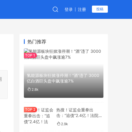
登录
注册
投稿
热门推荐
氢能源板块狂掀涨停潮！“酒”违了 3000
润
亿白酒巨头盘中飙涨逾7%
2.8k
热搜！证监会重拳出
击：“追债”2.4亿！法院：
准予强制执行！
2.9k