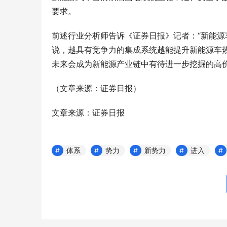
要求。
前述行业分析师告诉《证券日报》记者：“新能
说，越具有竞争力的集成系统越能提升新能源车
未来会成为新能源产业链中有待进一步挖掘的高价
（文章来源：证券日报）
文章来源：证券日报
体系
势力
新势力
进入