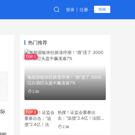
登录
注册
投稿
热门推荐
氢能源板块狂掀涨停潮！“酒”违了 3000
术
亿白酒巨头盘中飙涨逾7%
2.8k
国际
热搜！证监会重拳出
击：“追债”2.4亿！法院：
准予强制执行！
2.9k
种能