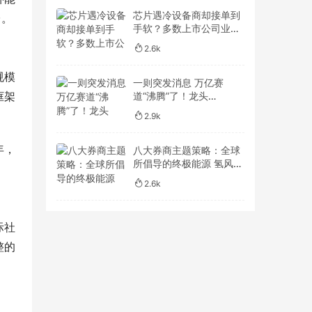
芯片遇冷设备商却接单到
台。
手软？多数上市公司业绩
数倍增长 下半年采购需求
2.6k
仍明确
规模
一则突发消息 万亿赛
框架
道“沸腾”了！龙头
股“20CM”涨停！北京、
2.9k
上海都有大动作
年，
八大券商主题策略：全球
所倡导的终极能源 氢风已
至、加氢路远！潜力标的
2.6k
有哪些？
际社
整的