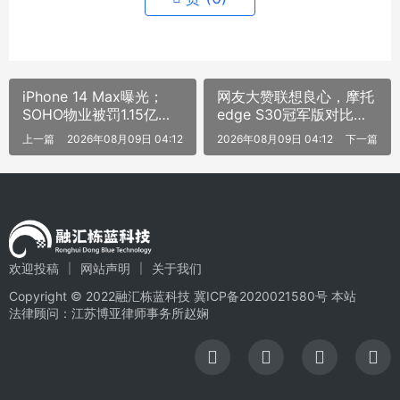
iPhone 14 Max曝光；
网友大赞联想良心，摩托
SOHO物业被罚1.15亿；
edge S30冠军版对比红
小鹏回应篡改救援协议
米K50，买谁？
上一篇
2026年08月09日 04:12
2026年08月09日 04:12
下一篇
欢迎投稿
网站声明
关于我们
Copyright © 2022融汇栋蓝科技
冀ICP备2020021580号
本站
法律顾问：江苏博亚律师事务所赵娴