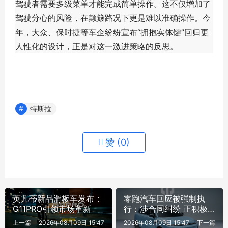
驾驶者需要多级菜单才能完成简单操作。这不仅增加了
驾驶分心的风险，在颠簸路况下更是难以准确操作。今
年，大众、保时捷等车企纷纷宣布“拥抱实体键”回归更
人性化的设计，正是对这一激进策略的反思。
特斯拉
赞 (
0
)
英凡蒂新品滑板车发布：
零跑汽车回应被强制执
G11PRO引领市场革新
行：涉合同纠纷 正积极
磋商
上一篇
2026年08月09日 15:47
2026年08月09日 15:47
下一篇