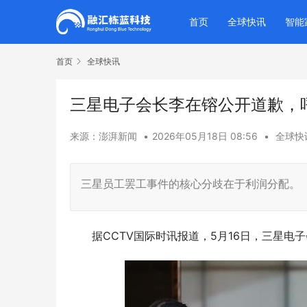
首页
全球快讯
智能
首页
全球快讯
三星电子会长李在镕公开道歉，
来源：澎湃新闻
•
2026年05月18日 08:56
•
全球快
三星员工罢工事件的核心分歧在于利润分配。
据CCTV国际时讯报道，5月16日，三星电