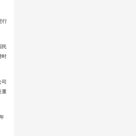
进行
国民
费时
公司
任重
。
年