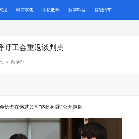
家居
电商零售
手机数码
数字科技
智能汽车
呼吁工会重返谈判桌
讯
•
阅读2k
子会长李在镕就公司“内部问题”公开道歉。