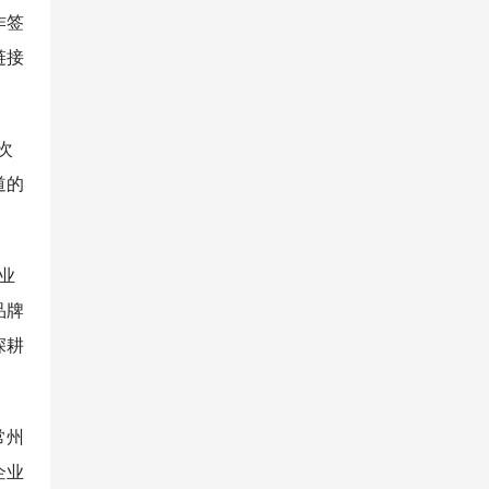
作签
链接
次
道的
业
品牌
深耕
常州
企业