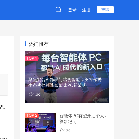
登录
注册
投稿
热门推荐
聚焦混合AI部署与端侧智能，英特尔携
生态伙伴打造智能体PC新范式
1.6k
型。
智能体PC有望开启个人计
算新纪元
170