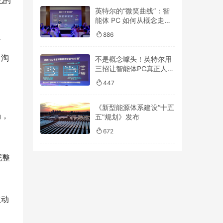
化的
英特尔的“微笑曲线”：智
能体 PC 如何从概念走
向“人人可用”
886
简
中淘
不是概念噱头！英特尔用
三招让智能体PC真正人人
可用
447
《新型能源体系建设“十五
场，
五”规划》发布
672
完整
生动