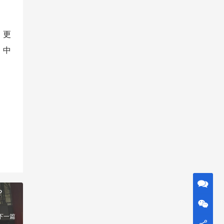
，更
，中
？
下一篇