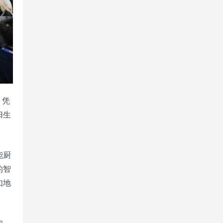
。凭
归生
能厨
的智
如地