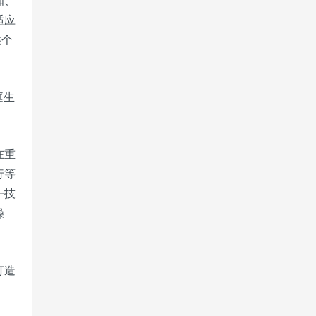
知、
适应
供个
庭生
在重
行等
一技
操
打造