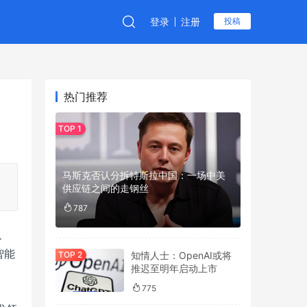
登录
注册
投稿
热门推荐
马斯克否认分拆特斯拉中国：一场中美
供应链之间的走钢丝
787
、
智能
知情人士：OpenAI或将
推迟至明年启动上市
775