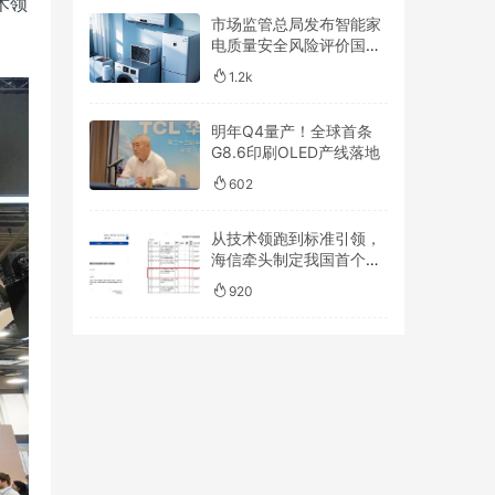
术领
市场监管总局发布智能家
电质量安全风险评价国家
标准
1.2k
明年Q4量产！全球首条
G8.6印刷OLED产线落地
602
从技术领跑到标准引领，
海信牵头制定我国首个
RGB-Mini LED行业标准
920