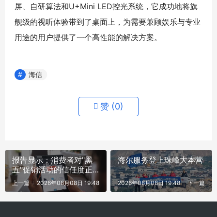
屏、自研算法和U+Mini LED控光系统，它成功地将旗
舰级的视听体验带到了桌面上，为需要兼顾娱乐与专业
用途的用户提供了一个高性能的解决方案。
海信
赞 (
0
)
报告显示：消费者对"黑
海尔服务登上珠峰大本营
五"促销活动的信任度正
在减退
上一篇
2026年08月08日 19:48
2026年08月08日 19:48
下一篇