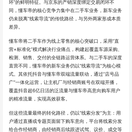
环”的鲜明特征。与京东的产销深度绑定交易闭环不
同，懂车帝的核心竞争力集中在二手车业务，新车业务
仍未脱离“线索导流”的传统路径，与另外两家形成本质
差异。
懂车帝将二手车作为线上零售的核心突破口，采用“直
营+标准化”模式解决行业痛点，构建起覆盖车源采购、
检测、销售、交付的全链路运营体系。与二手车的深度
直营不同，懂车帝的新车业务仍以“线索导流”为核心模
式。其依托抖音与懂车帝双端流量联动，通过“店号品
广”一体化运营，让主机厂与经销商账号在双端开播，
覆盖抖音超6亿日活的泛流量与懂车帝高意向购车用户
的精准流量，实现高效获客。
但这些流量最终的转化路径，仍以“线索分发”为主：用
户通过直播或专题页面留下购车意向，平台将线索分发
给合作经销商，由经销商后续跟进试驾、议价、成交等