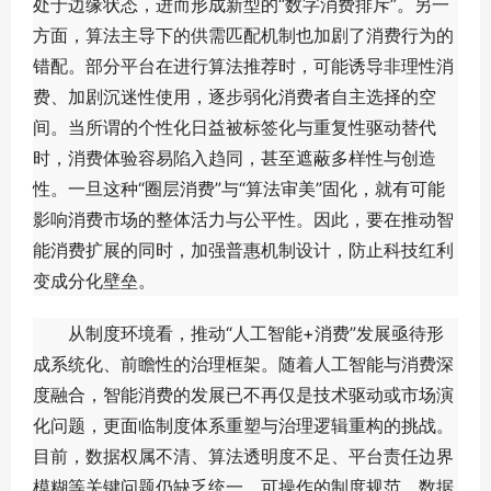
处于边缘状态，进而形成新型的“数字消费排斥”。另一
方面，算法主导下的供需匹配机制也加剧了消费行为的
错配。部分平台在进行算法推荐时，可能诱导非理性消
费、加剧沉迷性使用，逐步弱化消费者自主选择的空
间。当所谓的个性化日益被标签化与重复性驱动替代
时，消费体验容易陷入趋同，甚至遮蔽多样性与创造
性。一旦这种“圈层消费”与“算法审美”固化，就有可能
影响消费市场的整体活力与公平性。因此，要在推动智
能消费扩展的同时，加强普惠机制设计，防止科技红利
变成分化壁垒。
从制度环境看，推动“人工智能+消费”发展亟待形
成系统化、前瞻性的治理框架。随着人工智能与消费深
度融合，智能消费的发展已不再仅是技术驱动或市场演
化问题，更面临制度体系重塑与治理逻辑重构的挑战。
目前，数据权属不清、算法透明度不足、平台责任边界
模糊等关键问题仍缺乏统一、可操作的制度规范，数据