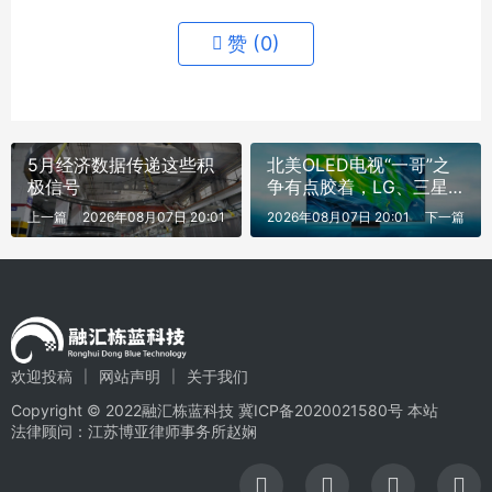
赞 (
0
)
5月经济数据传递这些积
北美OLED电视“一哥”之
极信号
争有点胶着，LG、三星
到底谁是“第一”？
上一篇
2026年08月07日 20:01
2026年08月07日 20:01
下一篇
欢迎投稿
网站声明
关于我们
Copyright © 2022融汇栋蓝科技
冀ICP备2020021580号
本站
法律顾问：江苏博亚律师事务所赵娴