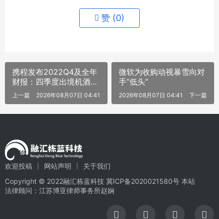
赞 (
0
)
携程发布2022Q4及全年
微软为收购动视暴雪向对
财报：四季度出境机酒增
手“低头”
长超1倍 国际业务增势强
上一篇
2026年08月07日 04:41
2026年08月07日 04:41
下一篇
劲
欢迎投稿
网站声明
关于我们
Copyright © 2022融汇栋蓝科技
冀ICP备2020021580号
本站
法律顾问：江苏博亚律师事务所赵娴