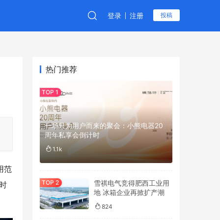
登录
注册
投稿
热门推荐
一场只为用户而来的聚会：小熊电器20
周年私享会倒计时
1.1k
用范
雪祺电气竞得肥西工业用
时
地 冰箱企业再掀扩产潮
824