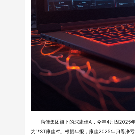
康佳集团旗下的深康佳A，今年4月因202
为“*ST康佳A”。根据年报，康佳2025年归母净