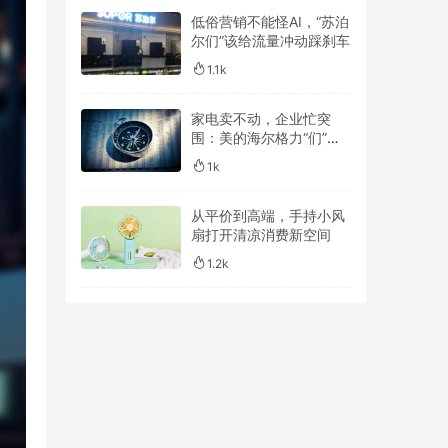
低俗营销不能怪AI，“苏泊
尔们”该给流量冲动踩刹车
1.1k
家电卖不动，企业忙突
围：美的海尔格力“们”谁
跑得更远？
1k
从平价到高端，手持小风
扇打开清凉消费新空间
1.2k