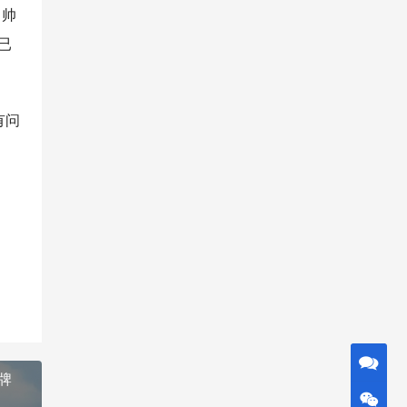
、帅
已
有问
牌