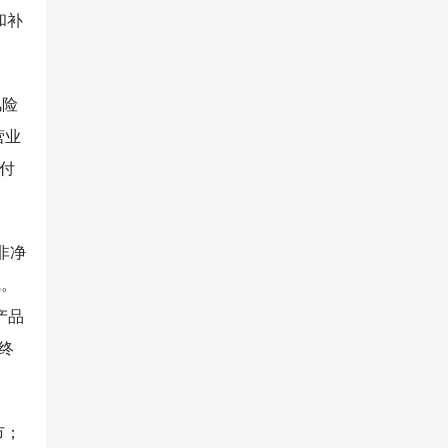
和补
风险
营业
付
非净
线。
产品
终
市；