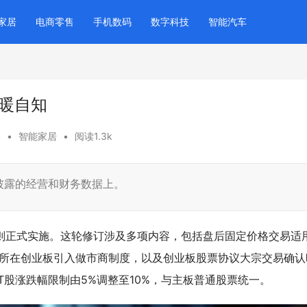
家居
电商零售
手机数码
数字科技
智能汽车
暖自知
4
•
智能家居
•
阅读1.3k
披露的经营和财务数据上。
规则正式实施。这轮修订涉及多项内容，包括盘后固定价格交易适
交所在创业板引入做市商制度，以及创业板股票协议大宗交易确认
T股涨跌幅限制由5%调整至10%，与主板普通股票统一。