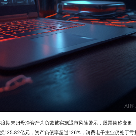
5年度期末归母净资产为负数被实施退市风险警示，股票简称变更
亏损125.82亿元，资产负债率超过126%，消费电子主业仍处于亏