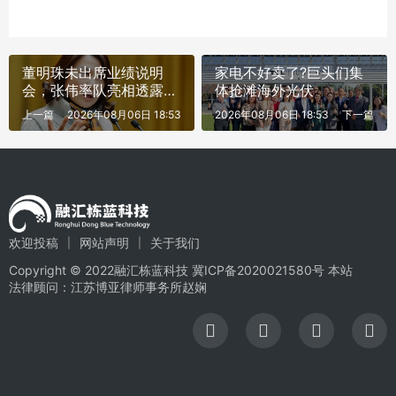
董明珠未出席业绩说明
家电不好卖了?巨头们集
会，张伟率队亮相透露出
体抢滩海外光伏
不寻常信号?
上一篇
2026年08月06日 18:53
2026年08月06日 18:53
下一篇
欢迎投稿
网站声明
关于我们
Copyright © 2022融汇栋蓝科技
冀ICP备2020021580号
本站
法律顾问：江苏博亚律师事务所赵娴