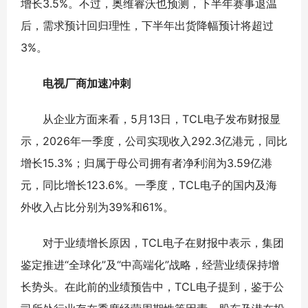
增长3.5%。不过，奥维睿沃也预测，下半年赛事退温
后，需求预计回归理性，下半年出货降幅预计将超过
3%。
电视厂商加速冲刺
从企业方面来看，5月13日，TCL电子发布财报显
示，2026年一季度，公司实现收入292.3亿港元，同比
增长15.3%；归属于母公司拥有者净利润为3.59亿港
元，同比增长123.6%。一季度，TCL电子的国内及海
外收入占比分别为39%和61%。
对于业绩增长原因，TCL电子在财报中表示，集团
鉴定推进“全球化”及“中高端化”战略，经营业绩保持增
长势头。在此前的业绩预告中，TCL电子提到，鉴于公