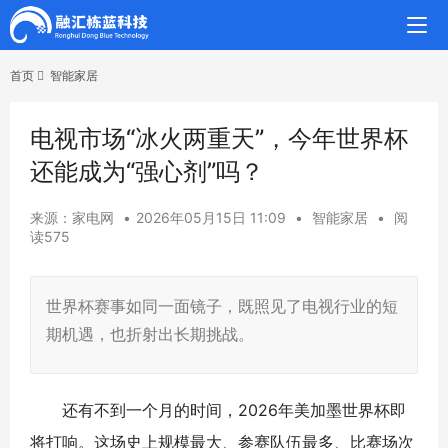
首页
智能家居
电视市场“冰火两重天”，今年世界杯
还能成为“强心剂”吗？
来源：家电网
•
2026年05月15日 11:09
•
智能家居
•
阅
读575
世界杯赛事如同一面镜子，既照见了电视行业的短
期机遇，也折射出长期挑战。
还有不到一个月的时间，2026年美加墨世界杯即
将打响。这场史上规模最大、参赛队伍最多、比赛场次