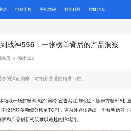
家居
电商零售
手机数码
数字科技
智能汽车
5到战神556，一张榜单背后的产品洞察
能家居
•
阅读1.9k
需求的深刻洞察、对细分赛道的精准卡位。
声冰箱以一场酣畅淋漓的“霸榜”宣告其江湖地位：容声方糖515机
，不仅斩获多项细分榜单TOP1，更向外界传递出一个鲜明信号：
洞察和产品创新构筑难以逾越的护城河。