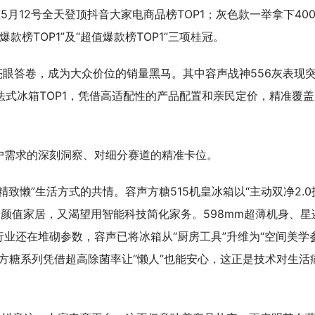
月12号全天登顶抖音大家电商品榜TOP1；灰色款一举拿下400
爆款榜TOP1”及“超值爆款榜TOP1”三项桂冠。
亮眼答卷，成为大众价位的销量黑马。其中容声战神556灰表现
0元法式冰箱TOP1，凭借高适配性的产品配置和亲民定价，精准覆
户需求的深刻洞察、对细分赛道的精准卡位。
致懒”生活方式的共情。容声方糖515机皇冰箱以“主动双净2.0
高颜值家居，又渴望用智能科技简化家务。598mm超薄机身、星
业还在堆砌参数，容声已将冰箱从“厨房工具”升维为“空间美学
而方糖系列凭借超高除菌率让“懒人”也能安心，这正是技术对生活