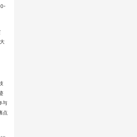
0-
突
盖大
技
迹
参与
痛点