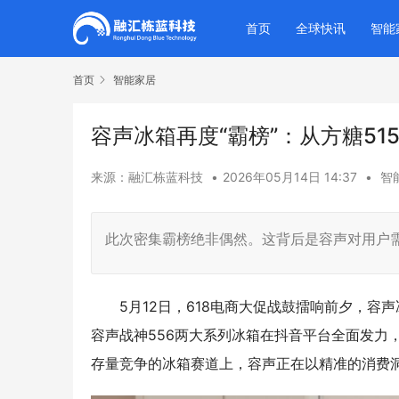
首页
全球快讯
智能
首页
智能家居
容声冰箱再度“霸榜”：从方糖51
来源：融汇栋蓝科技
•
2026年05月14日 14:37
•
智
此次密集霸榜绝非偶然。这背后是容声对用户
5月12日，618电商大促战鼓擂响前夕，容
容声战神556两大系列冰箱在抖音平台全面发力
存量竞争的冰箱赛道上，容声正在以精准的消费