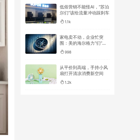
低俗营销不能怪AI，“苏泊
尔们”该给流量冲动踩刹车
1.1k
家电卖不动，企业忙突
围：美的海尔格力“们”谁
跑得更远？
998
从平价到高端，手持小风
扇打开清凉消费新空间
1.2k