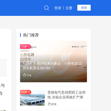
登录
注册
投稿
热门推荐
一场只为用户而来的聚会：小熊电器20
周年私享会倒计时
1.1k
皇与
雪祺电气竞得肥西工业用
在
地 冰箱企业再掀扩产潮
818