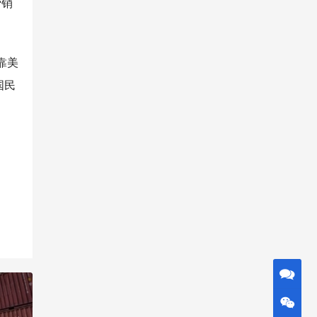
营销
靠美
国民