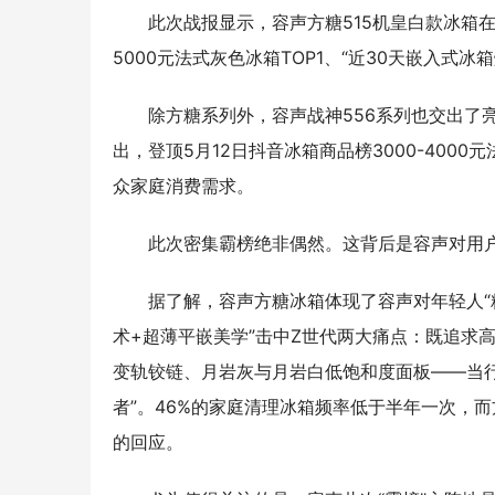
此次战报显示，容声方糖515机皇白款冰箱在5
5000元法式灰色冰箱TOP1、“近30天嵌入式冰箱
除方糖系列外，容声战神556系列也交出了
出，登顶5月12日抖音冰箱商品榜3000-400
众家庭消费需求。
此次密集霸榜绝非偶然。这背后是容声对用
据了解，容声方糖冰箱体现了容声对年轻人“精
术+超薄平嵌美学”击中Z世代两大痛点：既追求
变轨铰链、月岩灰与月岩白低饱和度面板——当行
者”。46%的家庭清理冰箱频率低于半年一次，
的回应。