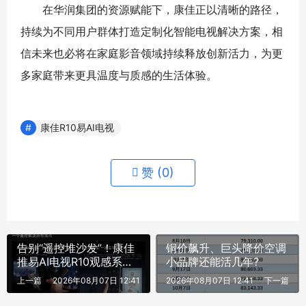
在华润集团的资源赋能下，康佳正以清晰的路径，
持续为不同用户群体打造定制化智能电视解决方案，相
信未来也必将在家庭影音领域持续释放创新活力，为更
多家庭带来更具温度与质感的生活体验。
康佳R10易AI电视
赞 (
0
)
告别“遥控堆沙发”！康佳
铜价飙升、巨头降价空调
推易AI电视R10观感系
小品牌还能活几年?
列，家庭影音松弛感一键
上一篇
2026年08月07日 12:41
2026年08月07日 12:41
下一篇
解锁