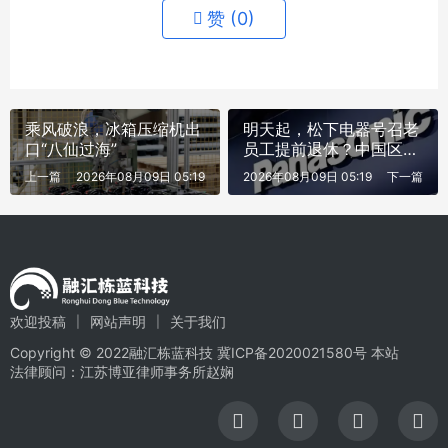
赞 (
0
)
乘风破浪，冰箱压缩机出
明天起，松下电器号召老
口“八仙过海”
员工提前退休？中国区最
新回应
上一篇
2026年08月09日 05:19
2026年08月09日 05:19
下一篇
欢迎投稿
网站声明
关于我们
Copyright © 2022融汇栋蓝科技
冀ICP备2020021580号
本站
法律顾问：江苏博亚律师事务所赵娴