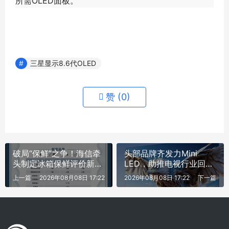
所需OLED面板。
三星显示8.6代OLED
赞 (
0
)
破局“保鲜”之争！海信牵
头部品牌齐发力Mini
头制定冰箱保鲜评价新规
LED，助推电视行业回暖
范
的同时迎变革
上一篇
2026年08月08日 17:22
2026年08月08日 17:22
下一篇