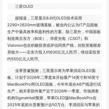
三星OLED
据报道，三星显示8.6代OLED技术采用
2290×2620mm玻璃基板，被业内公认为IT产品面板
生产中最具效率和盈利性的方案。除三星外，中国面板
制造商京东方（BOE）、华星光电（CSOT）和
Visionox也在积极投资或评估同类产线，但投资规模差
异较大——京东方投入约630亿元人民币，维信诺投资
约550亿元人民币。
业界普遍预测，三星显示将为苹果供应OLED面
板。计划于2026年二季度末开始量产14英寸和16英寸
MacBookPro用OLED面板，今年年底在A6产线进行试
生产，相关零部件量产定于2026年一季度。市场调查
机构SigmaIntell预测，苹果OLED版MacBookPro在
2025年底前出货量预计达50万台。李清回应与苹果的