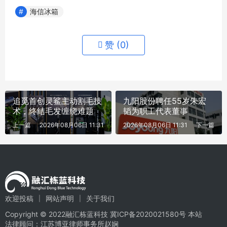
海信冰箱
赞 (
0
)
追觅首创灵鲨主动割毛技
九阳股份聘任55岁朱宏
术，终结毛发缠绕难题
韬为职工代表董事
上一篇
2026年08月06日 11:31
2026年08月06日 11:31
下一篇
欢迎投稿
网站声明
关于我们
Copyright © 2022融汇栋蓝科技
冀ICP备2020021580号
本站
法律顾问：江苏博亚律师事务所赵娴